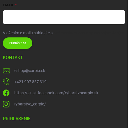
EMAIL
Vložením e-mailu súhlasíte s
podmienkami ochrany osobných údajov
Prihlásiť sa
KONTAKT
eshop
@
carpio.sk
+421 907 857 319
https://sk-sk.facebook.com/rybarstvocarpio.sk
rybarstvo_carpio/
PRIHLÁSENIE