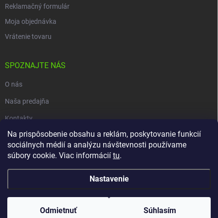
Reklamačný formulár
Moja objednávka
Vrátenie tovaru
SPOZNAJTE NÁS
O nás
Naša predajňa
Kontakty
Na prispôsobenie obsahu a reklám, poskytovanie funkcií
sociálnych médií a analýzu návštevnosti používame
súbory cookie. Viac informácií
tu
.
Copyright 2026
carpio.sk
. Všetky práva vyhradené.
Upraviť nastavenie
cookies
Nastavenie
Vytvoril Shoptet
Odmietnuť
Súhlasím