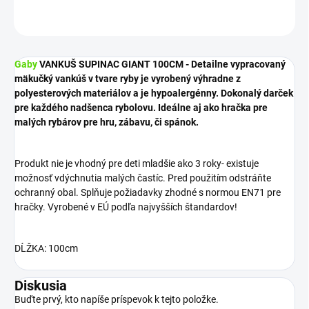
OPÝTAŤ SA
STRÁŽIŤ
Gaby
VANKUŠ SUPINAC GIANT 100CM - Detailne vypracovaný
mäkučký vankúš v tvare ryby je vyrobený výhradne z
polyesterových materiálov a je hypoalergénny. Dokonalý darček
pre každého nadšenca rybolovu. Ideálne aj ako hračka pre
malých rybárov pre hru, zábavu, či spánok.
Produkt nie je vhodný pre deti mladšie ako 3 roky- existuje
možnosť vdýchnutia malých častíc. Pred použitím odstráňte
ochranný obal. Splňuje požiadavky zhodné s normou EN71 pre
hračky. Vyrobené v EÚ podľa najvyšších štandardov!
DĹŽKA: 100cm
Diskusia
Buďte prvý, kto napíše príspevok k tejto položke.