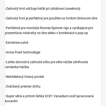
-Zahnutý hrot udržuje háčik pri zdolávaní zaseknutý
-Zahnutý hrot je perfektný pre použitie na tvrdom štrkovom dne
-Perfektné pre montáže Ronnie/Spinner rigs a vynikajúce pre
prezentáciu nástrahy na dne alebo v kombinácii s pop-up
-Extrémne ostré
-Arma Point technológie
-Ľahko dovnútra zahnuté očko pre ešte väčšie zdvihnutie
ramienka háčika
-Netrblietavý tmavý povlak
-Zväčšený priemer drôtu
-Super silná a pritom ľahká XC81 Vanadium oceľ spracovaná
kovaním