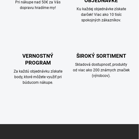
OBJEDNÁVKE
Pri nákupe nad 50€ za Vás
dopravu hradíme my!
Ku každej objednávke získate
darček! Viac ako 10 tisíc
spokojných zákazníkov.
VERNOSTNÝ
ŠIROKÝ SORTIMENT
PROGRAM
Skladová dostupnosť, produkty
od viac ako 200 známych značiek
Za každú objednávku získate
(výrobcov).
body, ktoré môžete využiť pri
búducom nákupe.
Z
á