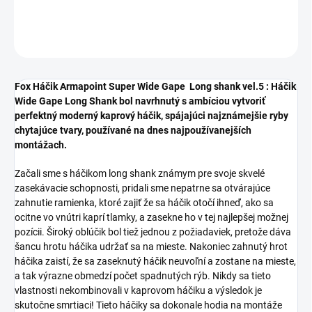
DETAILNÉ INFORMÁCIE
OPÝTAŤ SA
STRÁŽIŤ
Fox Háčik Armapoint Super Wide Gape Long shank vel.5 : Háčik
Wide Gape Long Shank bol navrhnutý s ambíciou vytvoriť
perfektný moderný kaprový háčik, spájajúci najznámejšie ryby
chytajúce tvary, používané na dnes najpoužívanejších
montážach.
Začali sme s háčikom long shank známym pre svoje skvelé
zasekávacie schopnosti, pridali sme nepatrne sa otvárajúce
zahnutie ramienka, ktoré zajiť že sa háčik otočí ihneď, ako sa
ocitne vo vnútri kaprí tlamky, a zasekne ho v tej najlepšej možnej
pozícii. Široký oblúčik bol tiež jednou z požiadaviek, pretože dáva
šancu hrotu háčika udržať sa na mieste. Nakoniec zahnutý hrot
háčika zaistí, že sa zaseknutý háčik neuvoľní a zostane na mieste,
a tak výrazne obmedzí počet spadnutých rýb. Nikdy sa tieto
vlastnosti nekombinovali v kaprovom háčiku a výsledok je
skutočne smrtiaci! Tieto háčiky sa dokonale hodia na montáže