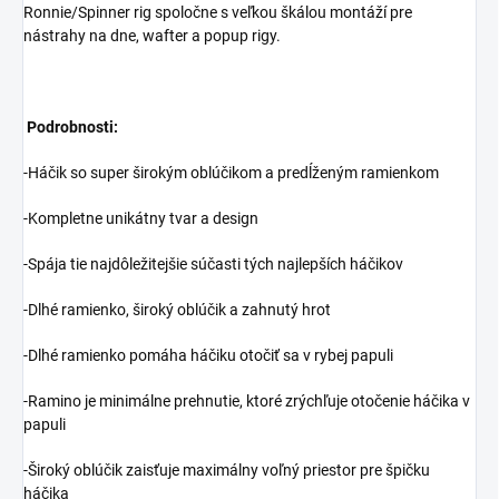
Ronnie/Spinner rig spoločne s veľkou škálou montáží pre
nástrahy na dne, wafter a popup rigy.
Podrobnosti:
-Háčik so super širokým oblúčikom a predĺženým ramienkom
-Kompletne unikátny tvar a design
-Spája tie najdôležitejšie súčasti tých najlepších háčikov
-Dlhé ramienko, široký oblúčik a zahnutý hrot
-Dlhé ramienko pomáha háčiku otočiť sa v rybej papuli
-Ramino je minimálne prehnutie, ktoré zrýchľuje otočenie háčika v
papuli
-Široký oblúčik zaisťuje maximálny voľný priestor pre špičku
háčika