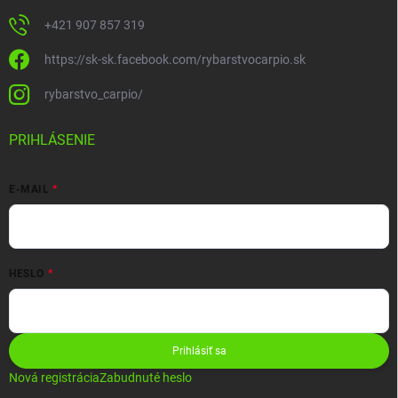
+421 907 857 319
https://sk-sk.facebook.com/rybarstvocarpio.sk
rybarstvo_carpio/
PRIHLÁSENIE
E-MAIL
HESLO
Prihlásiť sa
Nová registrácia
Zabudnuté heslo