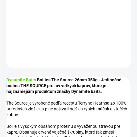
cena:
−
+
Pridať do košíka
Katalógové číslo: DY088
DETAILNÉ INFORMÁCIE
OPÝTAŤ SA
STRÁŽIŤ
Dynamite Baits
Boilies The Source 26mm 350g - Jedinečné
boilies THE SOURCE pre lov veľkých kaprov, ktoré je
najznámejším produktom značky Dynamite baits.
The Source je vyrobené podľa receptu Terryho Hearnsa zo 100%
prírodných zložiek a plné najkvalitnejších rybích múčok a vtačích
zobov.
Boilie s vysokým obsahom proteinu s vyváženou stravou pre
kapre. Obsahuje drvené vaječné škrupiny, ktoré tak zmesi