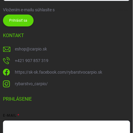
Vložením e-mailu súhlasíte s
podmienkami ochrany osobných údajov
Prihlásiť sa
KONTAKT
eshop
@
carpio.sk
+421 907 857 319
https://sk-sk.facebook.com/rybarstvocarpio.sk
rybarstvo_carpio/
PRIHLÁSENIE
E-MAIL