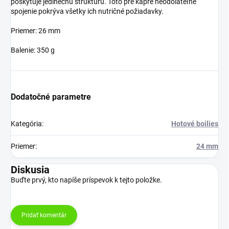
poskytuje jedinečnú štruktúru. Toto pre kapre neodolateľné
spojenie pokrýva všetky ich nutričné požiadavky.
Priemer: 26 mm
Balenie: 350 g
Dodatočné parametre
Kategória
:
Hotové boilies
Priemer
:
24 mm
Diskusia
Buďte prvý, kto napíše príspevok k tejto položke.
Pridať komentár