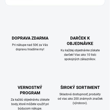
DOPRAVA ZDARMA
DARČEK K
OBJEDNÁVKE
Pri nákupe nad 50€ za Vás
dopravu hradíme my!
Ku každej objednávke získate
darček! Viac ako 10 tisíc
spokojných zákazníkov.
VERNOSTNÝ
ŠIROKÝ SORTIMENT
PROGRAM
Skladová dostupnosť, produkty
od viac ako 200 známych značiek
Za každú objednávku získate
(výrobcov).
body, ktoré môžete využiť pri
búducom nákupe.