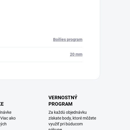
Boilies program
20 mm
VERNOSTNÝ
KE
PROGRAM
dnávke
Za každú objednávku
 Viac ako
získate body, ktoré môžete
ných
využiť pri búducom
nákupe.