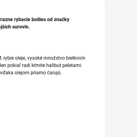
razne rybacie boilies od značky
ejších surovín.
, rybie oleje, vysoké množstvo bielkovín
len pokiaľ radi kŕmite halibut peletami.
ej vďaka olejom priamo čarujú.