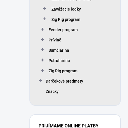
Zavážacie loďky
Zig Rig program
Feeder program
Prívlač
Sumčiarina
Pstruharina
Zig Rig program
Darčekové predmety
Značky
PRIJÍMAME ONLINE PLATBY