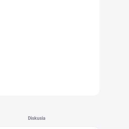
−
+
Pridať do košíka
alógové číslo: DY247
ILNÉ INFORMÁCIE
OPÝTAŤ SA
STRÁŽIŤ
Diskusia