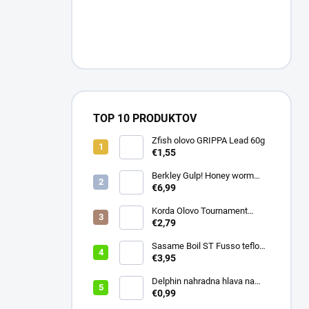
TOP 10 PRODUKTOV
Zfish olovo GRIPPA Lead 60g
€1,55
Berkley Gulp! Honey worm
4,5cm Chartreuse
€6,99
Korda Olovo Tournament
Casting Swivel 3.75oz 105gr
€2,79
Sasame Boil ST Fusso teflon
v.4 ocko
€3,95
Delphin nahradna hlava na
swiger
€0,99