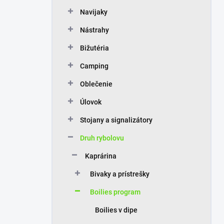
n
Navijaky
e
l
Nástrahy
Bižutéria
Camping
Oblečenie
Úlovok
Stojany a signalizátory
Druh rybolovu
Kaprárina
Bivaky a prístrešky
Boilies program
Boilies v dipe