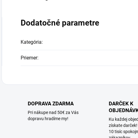
Dodatočné parametre
Kategória
:
Priemer
:
DOPRAVA ZDARMA
DARČEK K
OBJEDNÁV
Pri nákupe nad 50€ za Vás
dopravu hradíme my!
Ku každej obje
získate darček!
10 tisíc spokoj
zákazníkov.