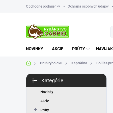
Prejsť
Obchodné podmienky
Ochrana osobných údajov
na
obsah
NOVINKY
AKCIE
PRÚTY
NAVIJAK
Domov
Druh rybolovu
Kaprárina
Boilies p
B
Kategórie
o
Preskočiť
č
kategórie
n
Novinky
ý
Akcie
p
a
Prúty