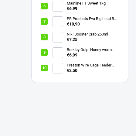
Mainline F1 Sweet 1kg
€6,99
PB Products Eva Rig Lead Rod
Wrap
€10,90
Nikl Booster Crab 250ml
€7,25
Berkley Gulp! Honey worm
4,5cm Bubblegum
€6,99
Preston Wire Cage Feeder
Small 20g
€2,50