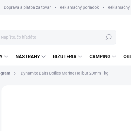
Doprava a platba za tovar
Reklamačný poriadok
Reklamačný 
Hľadať
Y
NÁSTRAHY
BIŽUTÉRIA
CAMPING
OB
rogram
Dynamite Baits Boilies Marine Halibut 20mm 1kg
Neohodnotené
Podrobnosti hodnotenia
ZNAČKA
€1
Jedn
SK
cena