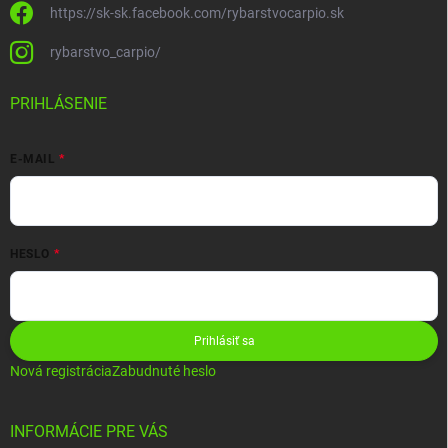
https://sk-sk.facebook.com/rybarstvocarpio.sk
rybarstvo_carpio/
PRIHLÁSENIE
E-MAIL
HESLO
Prihlásiť sa
Nová registrácia
Zabudnuté heslo
INFORMÁCIE PRE VÁS