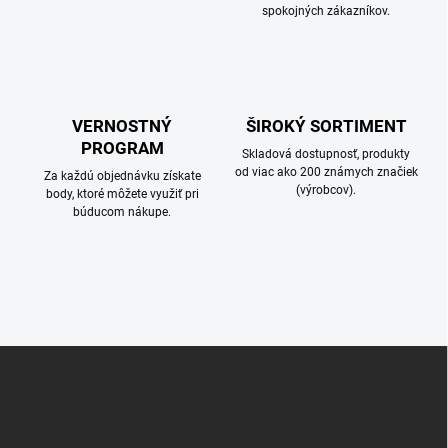
spokojných zákazníkov.
VERNOSTNÝ
ŠIROKÝ SORTIMENT
PROGRAM
Skladová dostupnosť, produkty
od viac ako 200 známych značiek
Za každú objednávku získate
(výrobcov).
body, ktoré môžete využiť pri
búducom nákupe.
Z
á
p
ä
t