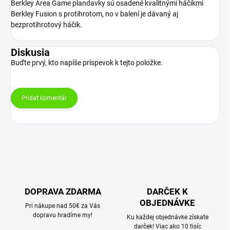
Berkley Area Game plandavky sú osadené kvalitnými háčikmi
Berkley Fusion s protihrotom, no v balení je dávaný aj
bezprotihrotový háčik.
Diskusia
Buďte prvý, kto napíše príspevok k tejto položke.
Pridať komentár
DOPRAVA ZDARMA
DARČEK K
OBJEDNÁVKE
Pri nákupe nad 50€ za Vás
dopravu hradíme my!
Ku každej objednávke získate
darček! Viac ako 10 tisíc