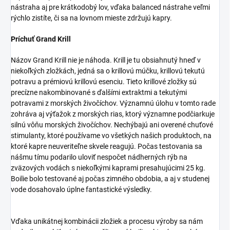
nástraha aj pre krátkodobý lov, vďaka balanced nástrahe veľmi
rýchlo zistíte, či sa na lovnom mieste zdržujú kapry.
Príchuť Grand Krill
Názov Grand Krill nie je náhoda. Krill je tu obsiahnutý hneď v
niekoľkých zložkách, jedná sa o krillovú múčku, krillovú tekutú
potravu a prémiovú krillovú esenciu. Tieto krillové zložky sú
precízne nakombinované s ďalšími extraktmi a tekutými
potravami z morských živočíchov. Významnú úlohu v tomto rade
zohráva aj výťažok z morských rias, ktorý významne podčiarkuje
silnú vôňu morských živočíchov. Nechýbajú ani overené chuťové
stimulanty, ktoré používame vo všetkých našich produktoch, na
ktoré kapre neuveriteľne skvele reagujú. Počas testovania sa
nášmu tímu podarilo uloviť nespočet nádherných rýb na
zväzových vodách s niekoľkými kaprami presahujúcimi 25 kg.
Boilie bolo testované aj počas zimného obdobia, a aj v studenej
vode dosahovalo úplne fantastické výsledky.
Vďaka unikátnej kombinácii zložiek a procesu výroby sa nám