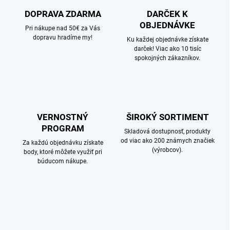
DOPRAVA ZDARMA
DARČEK K
OBJEDNÁVKE
Pri nákupe nad 50€ za Vás
dopravu hradíme my!
Ku každej objednávke získate
darček! Viac ako 10 tisíc
spokojných zákazníkov.
VERNOSTNÝ
ŠIROKÝ SORTIMENT
PROGRAM
Skladová dostupnosť, produkty
od viac ako 200 známych značiek
Za každú objednávku získate
(výrobcov).
body, ktoré môžete využiť pri
búducom nákupe.