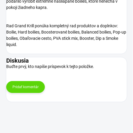
podarilo vyrobiť extrémne našliapané boilies, ktoré nenechá v
pokoji žiadneho kapra.
Rad Grand Krill ponúka kompletný rad produktov a doplnkov:
Boilie, Hard boilies, Boosterované boilies, Balanced boilies, Pop-up
boilies, Obaľovacie cesto, PVA stick mix, Booster, Dip a Smoke
liquid.
Diskusia
Buďte prvý, kto napíše príspevok k tejto položke.
Pridať komentár