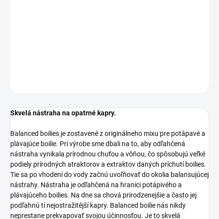
cena:
−
+
Pridať do košíka
DETAILNÉ INFORMÁCIE
OPÝTAŤ SA
STRÁŽIŤ
Skvelá nástraha na opatrné kapry.
Balanced boilies je zostavené z originálneho mixu pre potápavé a
plávajúce boilie. Pri výrobe sme dbali na to, aby odľahčená
nástraha vynikala prírodnou chuťou a vôňou, čo spôsobujú veľké
podiely prírodných atraktorov a extraktov daných príchutí boilies.
Tie sa po vhodení do vody začnú uvoľňovať do okolia balansujúcej
nástrahy. Nástraha je odľahčená na hranici potápivého a
plávajúceho boilies. Na dne sa chová prirodzenejšie a často jej
podľahnú tí nejostražitější kapry. Balanced boilie nás nikdy
neprestane prekvapovať svojou účinnosťou. Je to skvelá