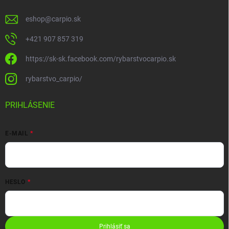
eshop
@
carpio.sk
+421 907 857 319
https://sk-sk.facebook.com/rybarstvocarpio.sk
rybarstvo_carpio/
PRIHLÁSENIE
E-MAIL
HESLO
Prihlásiť sa