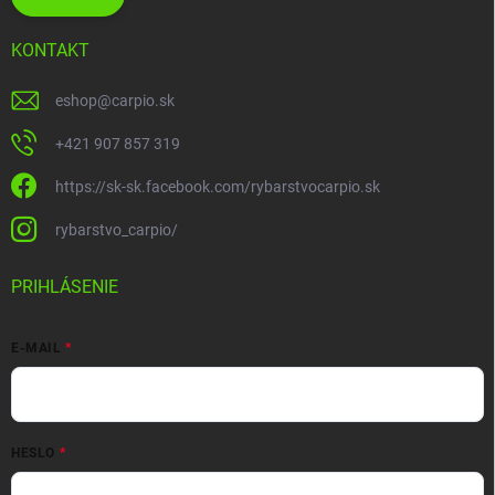
KONTAKT
eshop
@
carpio.sk
+421 907 857 319
https://sk-sk.facebook.com/rybarstvocarpio.sk
rybarstvo_carpio/
PRIHLÁSENIE
E-MAIL
HESLO