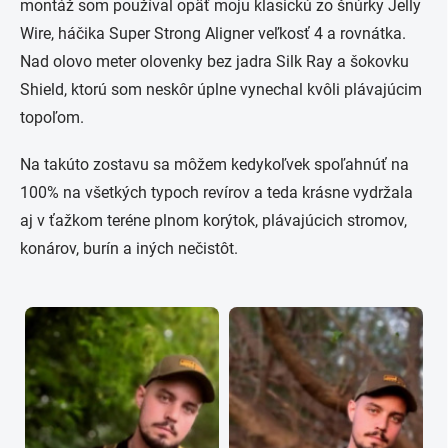
montáž som používal opäť moju klasickú zo šnúrky Jelly
Wire, háčika Super Strong Aligner veľkosť 4 a rovnátka.
Nad olovo meter olovenky bez jadra Silk Ray a šokovku
Shield, ktorú som neskôr úplne vynechal kvôli plávajúcim
topoľom.
Na takúto zostavu sa môžem kedykoľvek spoľahnúť na
100% na všetkých typoch revírov a teda krásne vydržala
aj v ťažkom teréne plnom korýtok, plávajúcich stromov,
konárov, burín a iných nečistôt.