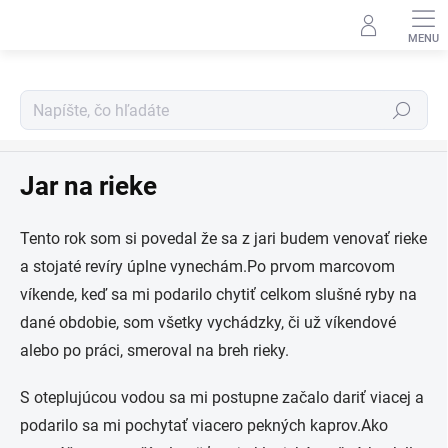
Prejsť
na
obsah
Hľadať
Blog
Jar na rieke
Tento rok som si povedal že sa z jari budem venovať rieke
a stojaté revíry úplne vynechám.Po prvom marcovom
víkende, keď sa mi podarilo chytiť celkom slušné ryby na
dané obdobie, som všetky vychádzky, či už víkendové
alebo po práci, smeroval na breh rieky.
S oteplujúcou vodou sa mi postupne začalo dariť viacej a
podarilo sa mi pochytať viacero pekných kaprov.Ako