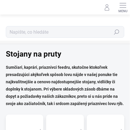
Přejít
na
obsah
Hledat
Kaprařina
Stojany na pruty
Sumčiari, kaprári, priaznivci feedru, skutočne ktokoľvek
presadzujúci akýkoľvek spôsob lovu nájde v našej ponuke tie
najkvalitnejšie a cenovo najdostupnejšie stojany, vidličky či
doplnky k stojanom. Pri výbere skladových zásob dbáme na
dopyt a požiadavky našich zákazníkov, preto si u nás príde na
svoje ako začiatočník, tak i srdcom zapálený priaznivec lovu rýb.