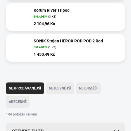
Korum River Tripod
SKLADEM
(3 KS)
2 104,96 Kč
SONIK Stojan HEROX ROD POD 2 Rod
SKLADEM
(1 KS)
1 450,49 Kč
Ř
a
NEJPRODÁVANĚJŠÍ
NEJLEVNĚJŠÍ
NEJDRAŽŠÍ
z
e
ABECEDNĚ
n
í
144
položek celkem
p
r