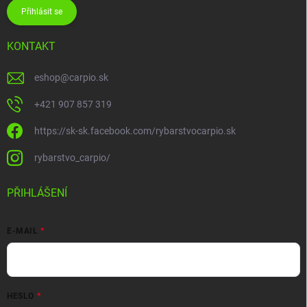
Přihlásit se
KONTAKT
eshop
@
carpio.sk
+421 907 857 319
https://sk-sk.facebook.com/rybarstvocarpio.sk
rybarstvo_carpio/
PŘIHLÁŠENÍ
E-MAIL
HESLO