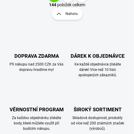
v
t
144
položek celkem
l
r
Nahoru
á
á
d
n
a
k
c
o
í
p
v
r
á
v
DOPRAVA ZDARMA
DÁREK K OBJEDNÁVCE
n
k
í
Při nákupu nad 2500 CZK za Vás
Ke každé objednávce získáte
y
dopravu hradíme my!
dárek! Více než 10 tisíc
v
spokojených zákazníků.
ý
p
i
s
u
VĚRNOSTNÍ PROGRAM
ŠIROKÝ SORTIMENT
Za každou objednávku získáte
Skladová dostupnost, produkty
body, které můžete využít při
od více než 200 známých značek
budícím nákupu.
(výrobců).