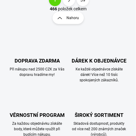
1
39
O
S
v
t
466
položek celkem
l
r
Nahoru
á
á
d
n
a
k
c
o
í
p
v
r
á
v
DOPRAVA ZDARMA
DÁREK K OBJEDNÁVCE
n
k
í
Při nákupu nad 2500 CZK za Vás
Ke každé objednávce získáte
y
dopravu hradíme my!
dárek! Více než 10 tisíc
v
spokojených zákazníků.
ý
p
i
s
u
VĚRNOSTNÍ PROGRAM
ŠIROKÝ SORTIMENT
Za každou objednávku získáte
Skladová dostupnost, produkty
body, které můžete využít při
od více než 200 známých značek
budícím nákupu.
(výrobců).