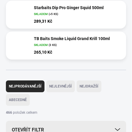
Starbaits Dip Pro Ginger Squid 500ml
SKLADEM
(>5 KS)
289,31 Kč
TB Baits Smoke Liquid Grand Krill 100ml
SKLADEM
(3 KS)
265,10 Kč
Ř
a
NEJPRODÁVANĚJŠÍ
NEJLEVNĚJŠÍ
NEJDRAŽŠÍ
z
e
ABECEDNĚ
n
í
466
položek celkem
p
r
OTEVŘÍT FILTR
o