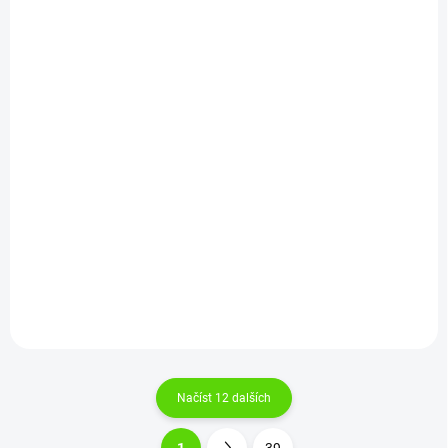
SKLADEM
(1 KS)
SKLADEM
(1 KS)
Riverbaits DIP Liquid
Riverbaits DIP Liquid
Pikantná Čučoriedka
Bonito SQ 250ml
250ml
157,36 Kč
157,36 Kč
Do košíku
Do košíku
Načíst 12 dalších