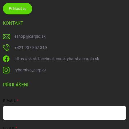
Přihlásit se
KONTAKT
eshop
@
carpio.sk
+421 907 857 319
https://sk-sk.facebook.com/rybarstvocarpio.sk
rybarstvo_carpio/
PŘIHLÁŠENÍ
E-MAIL
HESLO