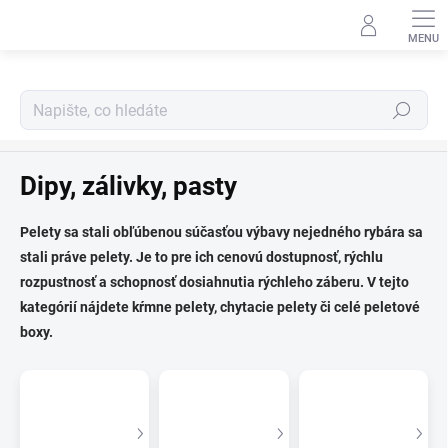
Přejít
na
obsah
Hledat
Kaprařina
Dipy, zálivky, pasty
Pelety sa stali obľúbenou súčasťou výbavy nejedného rybára sa
stali práve pelety. Je to pre ich cenovú dostupnosť, rýchlu
rozpustnosť a schopnosť dosiahnutia rýchleho záberu. V tejto
kategórií nájdete kŕmne pelety, chytacie pelety či celé peletové
boxy.