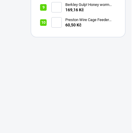
Berkley Gulp! Honey worm
4,5cm Bubblegum
169,16 Kč
Preston Wire Cage Feeder
Small 20g
60,50 Kč