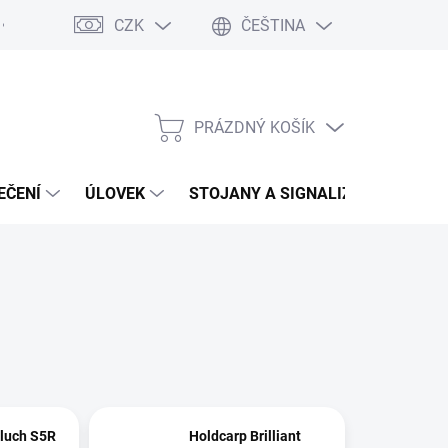
CZK
ČEŠTINA
Moja objednávka
Vrácení zboží
PRÁZDNÝ KOŠÍK
NÁKUPNÍ
KOŠÍK
EČENÍ
ÚLOVEK
STOJANY A SIGNALIZÁTORY
luch S5R
Holdcarp Brilliant