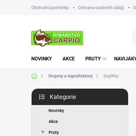
Přejít
Obchodní podmínky
Ochrana osobních údajů
D
na
obsah
NOVINKY
AKCE
PRUTY
NAVIJÁK
Domů
Stojany a signalizátory
Doplňky
P
Kategorie
o
Přeskočit
s
kategorie
t
Novinky
r
Akce
a
n
Pruty