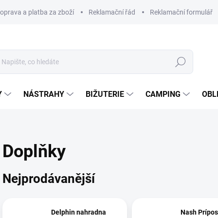
oprava a platba za zboží
Reklamační řád
Reklamační formulář
Hledat
Y
NÁSTRAHY
BIŽUTERIE
CAMPING
OBL
Doplňky
Nejprodávanější
Delphin nahradna
Nash Prípos