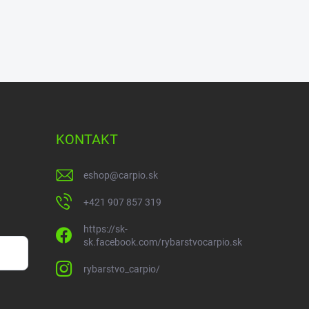
KONTAKT
eshop
@
carpio.sk
+421 907 857 319
https://sk-
sk.facebook.com/rybarstvocarpio.sk
rybarstvo_carpio/