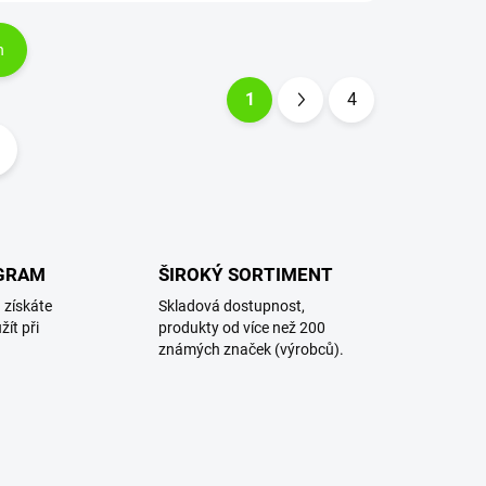
h
1
4
S
t
r
á
n
k
GRAM
ŠIROKÝ SORTIMENT
o
 získáte
Skladová dostupnost,
v
ít při
produkty od více než 200
á
známých značek (výrobců).
n
í