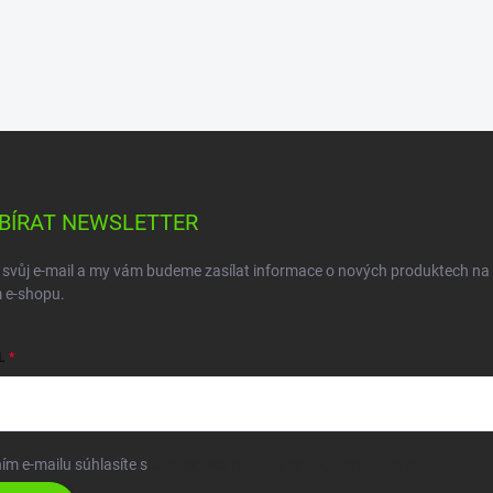
BÍRAT NEWSLETTER
 svůj e-mail a my vám budeme zasílat informace o nových produktech na
 e-shopu.
L
ím e-mailu súhlasíte s
podmienkami ochrany osobných údajov