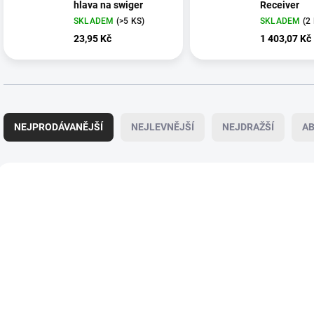
hlava na swiger
Receiver
SKLADEM
(>5 KS)
SKLADEM
(2
23,95 Kč
1 403,07 Kč
Ř
a
NEJPRODÁVANĚJŠÍ
NEJLEVNĚJŠÍ
NEJDRAŽŠÍ
A
z
e
n
V
í
ý
DOPRAVA ZDARMA
p
p
r
i
o
s
d
p
u
r
k
o
t
d
ů
u