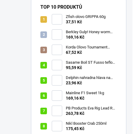
TOP 10 PRODUKTŮ
Zfish olovo GRIPPA 60g
37,51 Kč
Berkley Gulp! Honey worm
4,5cm Chartreuse
169,16 Kč
Korda Olovo Tournament
Casting Swivel 3.75oz 105gr
67,52 Kč
Sasame Boil ST Fusso teflon
v.4 ocko
95,59 Kč
Delphin nahradna hlava na
swiger
23,96 Kč
Mainline F1 Sweet 1kg
169,16 Kč
PB Products Eva Rig Lead Rod
Wrap
263,78 Kč
Nikl Booster Crab 250ml
175,45 Kč