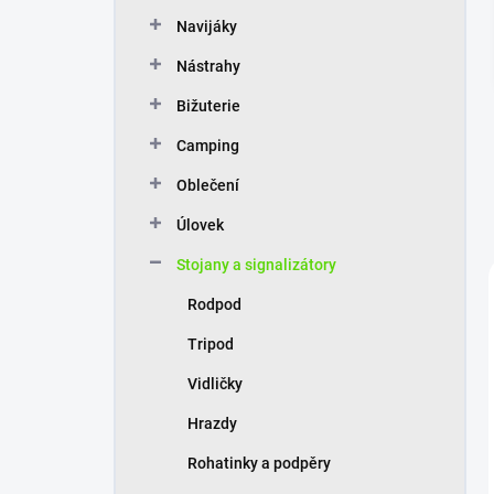
n
Navijáky
í
p
Nástrahy
a
n
Bižuterie
e
Camping
l
Oblečení
Úlovek
Stojany a signalizátory
Rodpod
Tripod
Vidličky
Hrazdy
Rohatinky a podpěry