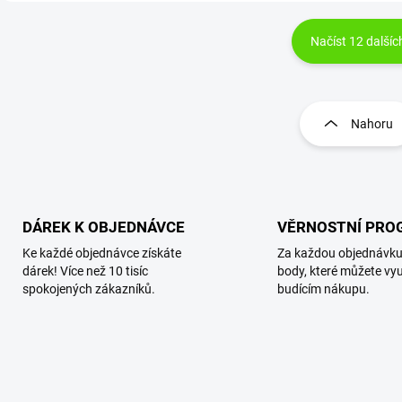
Načíst 12 dalšíc
O
v
l
Nahoru
á
d
a
c
í
p
DÁREK K OBJEDNÁVCE
VĚRNOSTNÍ PRO
r
Ke každé objednávce získáte
Za každou objednávku
v
dárek! Více než 10 tisíc
body, které můžete využ
k
spokojených zákazníků.
budícím nákupu.
y
v
ý
p
i
s
u