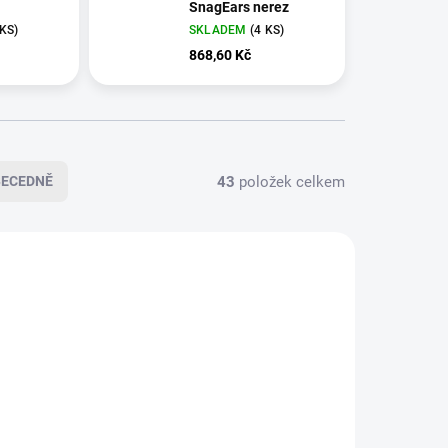
SnagEars nerez
 KS)
SKLADEM
(4 KS)
868,60 Kč
43
položek celkem
BECEDNĚ