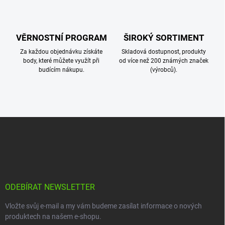
i
s
u
VĚRNOSTNÍ PROGRAM
ŠIROKÝ SORTIMENT
Za každou objednávku získáte
Skladová dostupnost, produkty
body, které můžete využít při
od více než 200 známých značek
budícím nákupu.
(výrobců).
Z
á
p
a
t
í
ODEBÍRAT NEWSLETTER
Vložte svůj e-mail a my vám budeme zasílat informace o nových
produktech na našem e-shopu.