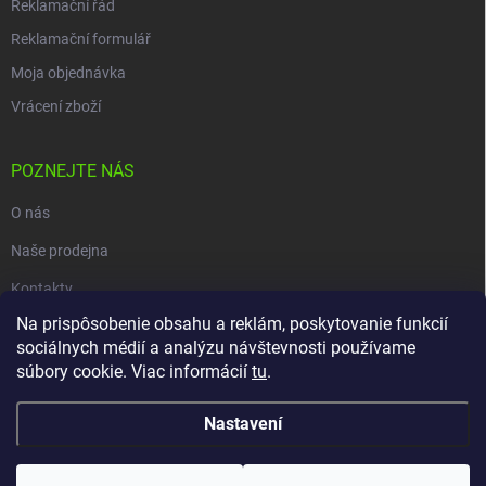
Reklamační řád
Reklamační formulář
Moja objednávka
Vrácení zboží
POZNEJTE NÁS
O nás
Naše prodejna
Kontakty
Na prispôsobenie obsahu a reklám, poskytovanie funkcií
sociálnych médií a analýzu návštevnosti používame
súbory cookie. Viac informácií
tu
.
Copyright 2026
carpio.sk
. Všechna práva vyhrazena.
Upravit nastavení
cookies
Nastavení
Vytvořil Shoptet