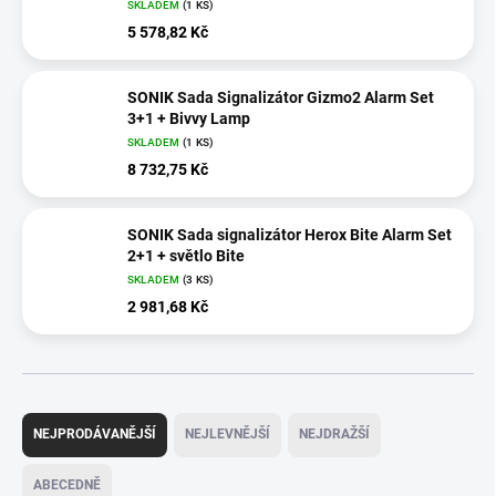
SKLADEM
(1 KS)
5 578,82 Kč
SONIK Sada Signalizátor Gizmo2 Alarm Set
3+1 + Bivvy Lamp
SKLADEM
(1 KS)
8 732,75 Kč
SONIK Sada signalizátor Herox Bite Alarm Set
2+1 + světlo Bite
SKLADEM
(3 KS)
2 981,68 Kč
Ř
a
NEJPRODÁVANĚJŠÍ
NEJLEVNĚJŠÍ
NEJDRAŽŠÍ
z
e
ABECEDNĚ