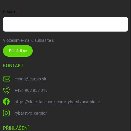
E-MAIL
Vložením e-mailu súhlasíte s
podmienkami ochrany osobných údajov
Přihlásit se
KONTAKT
eshop
@
carpio.sk
+421 907 857 319
https://sk-sk.facebook.com/rybarstvocarpio.sk
rybarstvo_carpio/
PŘIHLÁŠENÍ