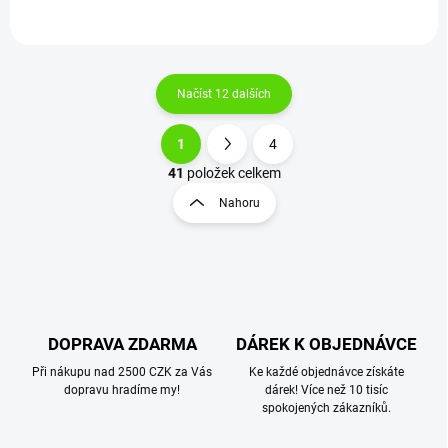
Načíst 12 dalších
1
4
O
S
v
t
41
položek celkem
l
r
Nahoru
á
á
d
n
a
k
c
o
í
p
v
r
á
v
DOPRAVA ZDARMA
DÁREK K OBJEDNÁVCE
n
k
í
Při nákupu nad 2500 CZK za Vás
Ke každé objednávce získáte
y
dopravu hradíme my!
dárek! Více než 10 tisíc
v
spokojených zákazníků.
ý
p