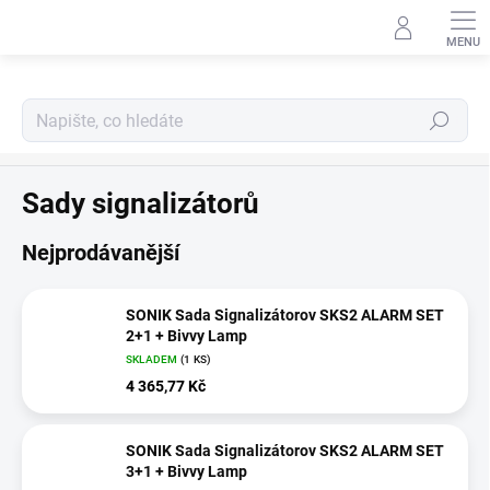
Přejít
na
obsah
Hledat
Stojany a signalizátory
Sady signalizátorů
Nejprodávanější
SONIK Sada Signalizátorov SKS2 ALARM SET
2+1 + Bivvy Lamp
SKLADEM
(1 KS)
4 365,77 Kč
SONIK Sada Signalizátorov SKS2 ALARM SET
3+1 + Bivvy Lamp