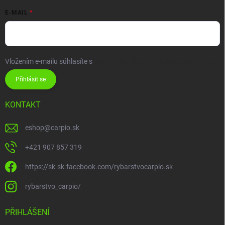
E-MAIL
Vložením e-mailu súhlasíte s
podmienkami ochrany osobných údajov
Přihlásit se
KONTAKT
eshop
@
carpio.sk
+421 907 857 319
https://sk-sk.facebook.com/rybarstvocarpio.sk
rybarstvo_carpio/
PŘIHLÁŠENÍ