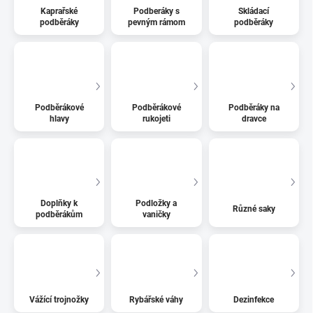
Kaprařské
Podberáky s
Skládací
podběráky
pevným rámom
podběráky
Podběrákové
Podběrákové
Podběráky na
hlavy
rukojeti
dravce
Doplňky k
Podložky a
Různé saky
podběrákům
vaničky
Vážící trojnožky
Rybářské váhy
Dezinfekce