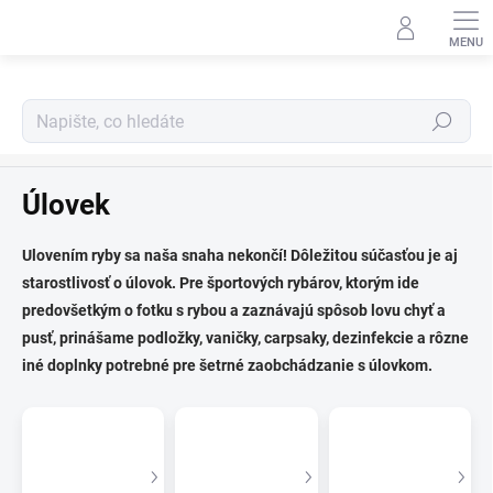
Přejít
na
obsah
Hledat
Domů
Úlovek
Ulovením ryby sa naša snaha nekončí! Dôležitou súčasťou je aj
starostlivosť o úlovok. Pre športových rybárov, ktorým ide
predovšetkým o fotku s rybou a zaznávajú spôsob lovu chyť a
pusť, prinášame podložky, vaničky, carpsaky, dezinfekcie a rôzne
iné doplnky potrebné pre šetrné zaobchádzanie s úlovkom.