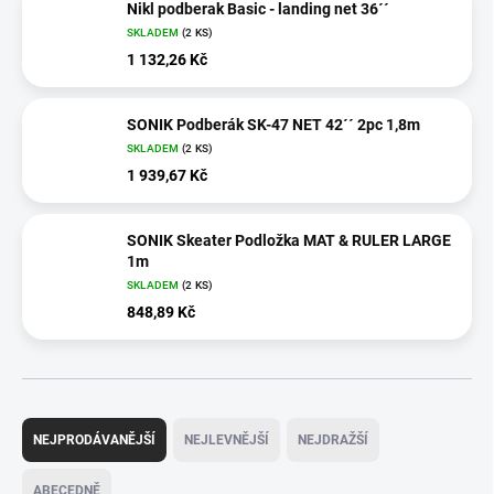
Nikl podberak Basic - landing net 36´´
SKLADEM
(2 KS)
1 132,26 Kč
SONIK Podberák SK-47 NET 42´´ 2pc 1,8m
SKLADEM
(2 KS)
1 939,67 Kč
SONIK Skeater Podložka MAT & RULER LARGE
1m
SKLADEM
(2 KS)
848,89 Kč
Ř
a
NEJPRODÁVANĚJŠÍ
NEJLEVNĚJŠÍ
NEJDRAŽŠÍ
z
e
ABECEDNĚ