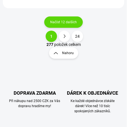
Načíst 12 dalších
1
24
O
S
v
t
277
položek celkem
l
r
Nahoru
á
á
d
n
a
k
c
o
í
p
v
r
á
v
DOPRAVA ZDARMA
DÁREK K OBJEDNÁVCE
n
k
í
Při nákupu nad 2500 CZK za Vás
Ke každé objednávce získáte
y
dopravu hradíme my!
dárek! Více než 10 tisíc
v
spokojených zákazníků.
ý
p
i