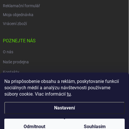
Reklamační formulář
Moja objednávka
Vrácení zboží
POZNEJTE NÁS
O nás
Naše prodejna
Kontakty
Na prispôsobenie obsahu a reklám, poskytovanie funkcií
sociálnych médií a analýzu návštevnosti používame
súbory cookie. Viac informácií
tu
.
Copyright 2026
carpio.sk
. Všechna práva vyhrazena.
Upravit nastavení
cookies
Nastavení
Vytvořil Shoptet
Odmítnout
Souhlasím