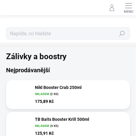
Přejít
na
obsah
Hledat
Dipy, boostry, pasty
Zálivky a boostry
Nejprodávanější
Nikl Booster Crab 250ml
SKLADEM
(2 KS)
175,89 Kč
TB Baits Booster Krill 500ml
SKLADEM
(4 KS)
125,91 Kč