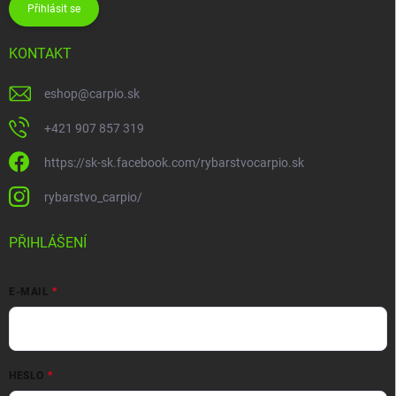
Přihlásit se
KONTAKT
eshop
@
carpio.sk
+421 907 857 319
https://sk-sk.facebook.com/rybarstvocarpio.sk
rybarstvo_carpio/
PŘIHLÁŠENÍ
E-MAIL
HESLO