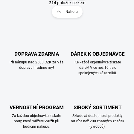
v
t
214
položek celkem
l
r
Nahoru
á
á
d
n
a
k
c
o
í
p
v
r
á
v
DOPRAVA ZDARMA
DÁREK K OBJEDNÁVCE
n
k
í
Při nákupu nad 2500 CZK za Vás
Ke každé objednávce získáte
y
dopravu hradíme my!
dárek! Více než 10 tisíc
v
spokojených zákazníků.
ý
p
i
s
u
VĚRNOSTNÍ PROGRAM
ŠIROKÝ SORTIMENT
Za každou objednávku získáte
Skladová dostupnost, produkty
body, které můžete využít při
od více než 200 známých značek
budícím nákupu.
(výrobců).