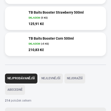
TB Baits Booster Strawberry 500ml
SKLADEM
(5 KS)
125,91 Kč
TB Baits Booster Corn 500ml
SKLADEM
(>5 KS)
210,83 Kč
Ř
a
NEJPRODÁVANĚJŠÍ
NEJLEVNĚJŠÍ
NEJDRAŽŠÍ
z
e
ABECEDNĚ
n
í
214
položek celkem
p
r