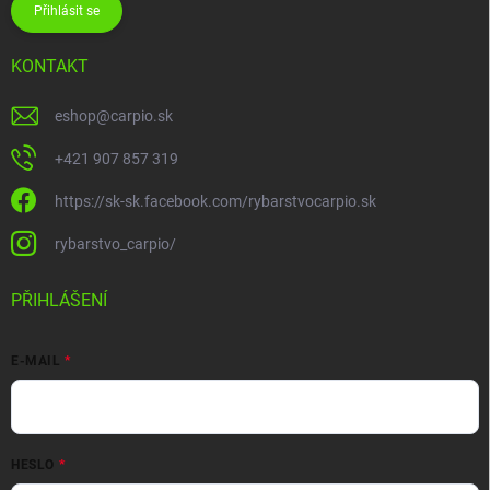
Přihlásit se
KONTAKT
eshop
@
carpio.sk
+421 907 857 319
https://sk-sk.facebook.com/rybarstvocarpio.sk
rybarstvo_carpio/
PŘIHLÁŠENÍ
E-MAIL
HESLO