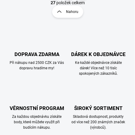
v
t
27
položek celkem
l
r
Nahoru
á
á
d
n
a
k
c
o
í
p
v
r
á
v
DOPRAVA ZDARMA
DÁREK K OBJEDNÁVCE
n
k
í
Při nákupu nad 2500 CZK za Vás
Ke každé objednávce získáte
y
dopravu hradíme my!
dárek! Více než 10 tisíc
v
spokojených zákazníků.
ý
p
i
s
u
VĚRNOSTNÍ PROGRAM
ŠIROKÝ SORTIMENT
Za každou objednávku získáte
Skladová dostupnost, produkty
body, které můžete využít při
od více než 200 známých značek
budícím nákupu.
(výrobců).