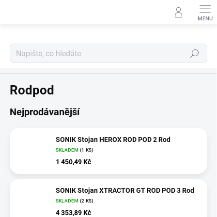
Přejít
na
obsah
Hledat
Stojany na pruty
Rodpod
Nejprodávanější
SONIK Stojan HEROX ROD POD 2 Rod
SKLADEM
(1 KS)
1 450,49 Kč
SONIK Stojan XTRACTOR GT ROD POD 3 Rod
SKLADEM
(2 KS)
4 353,89 Kč