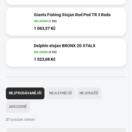
Giants Fishing Stojan Rod Pod TR 3 Rods
SKLADEM
(1 KS)
1 063,37 Kč
Delphin stojan BRONX 2G STALX
SKLADEM
(3 KS)
1 523,08 Kč
Ř
a
NEJPRODÁVANĚJŠÍ
NEJLEVNĚJŠÍ
NEJDRAŽŠÍ
z
e
ABECEDNĚ
n
í
27
položek celkem
p
r