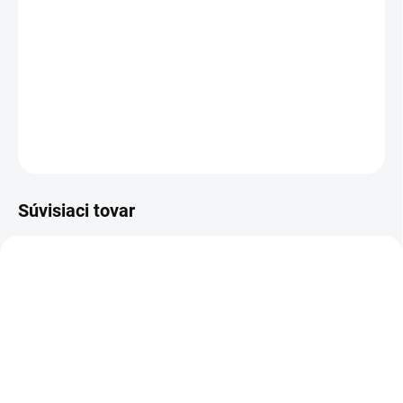
−
+
Pridať do košíka
Katalógové číslo: TR205267
DETAILNÉ INFORMÁCIE
OPÝTAŤ SA
STRÁŽIŤ
Súvisiaci tovar
SKLADOM