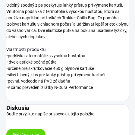
Odolný spodný zips poskytuje ľahký prístup pri výmene kartuší.
Vnútorná podšívka z termofólie s vysokou hustotou, ktorá sa
používa napríklad pri taškách Trakker Chilla Bag. To pomáha
izolovať kartušu v chladnom počasí a udržiavať lepší prietok plynu
do vášho variča. Dve elastické pútka na boku na usadenie lyžičky,
alebo iných doplnkov.
Vlastnosti produktu
•podšívka z termofólie s vysokou hustotou
• dve elastické bočné pútka
•určené pre skrutkovacie 450 g plynové kartuše
•silný hlavný zips pre ľahký prístup pri výmene kartuší
•pevná, vodeodolná PVC základňa
•v camo prevedení z látky N-Dura Performance
Diskusia
Buďte prvý, kto napíše príspevok k tejto položke.
Pridať komentár