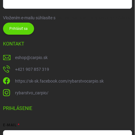
Vložením e-mailu súhlasíte s
podmienkami ochrany osobných údajov
Prihlásiť sa
KONTAKT
eshop
@
carpio.sk
+421 907 857 319
https://sk-sk.facebook.com/rybarstvocarpio.sk
rybarstvo_carpio/
PRIHLÁSENIE
E-MAIL