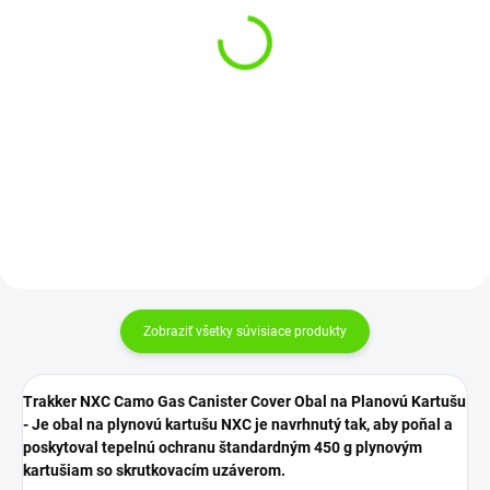
(2 KS)
SKLADOM
(2 KS)
Holdcarp Ventilátor
Rechargeable
Trakker hrnček Red Mug
DoubleMotor Fan
červený
€133,20
€9,79
Do košíka
Do košíka
Zobraziť všetky súvisiace produkty
Trakker NXC Camo Gas Canister Cover Obal na Planovú Kartušu
- Je obal na plynovú kartušu NXC je navrhnutý tak, aby poňal a
poskytoval tepelnú ochranu štandardným 450 g plynovým
kartušiam so skrutkovacím uzáverom.