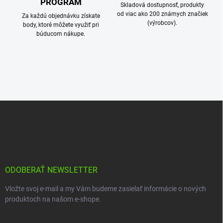
PROGRAM
Skladová dostupnosť, produkty
od viac ako 200 známych značiek
Za každú objednávku získate
(výrobcov).
body, ktoré môžete využiť pri
búducom nákupe.
Z
á
p
ä
t
i
e
ODOBERAŤ NEWSLETTER
Vložte svoj e-mail a my Vám budeme zasielať informácie o nových
produktoch na našom e-shope.