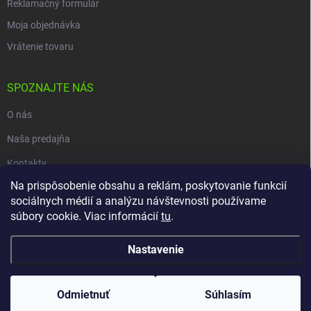
Reklamačný formulár
Moja objednávka
Vrátenie tovaru
SPOZNAJTE NÁS
O nás
Naša predajňa
Kontakty
Na prispôsobenie obsahu a reklám, poskytovanie funkcií
sociálnych médií a analýzu návštevnosti používame
súbory cookie. Viac informácií
tu
.
Copyright 2026
carpio.sk
. Všetky práva vyhradené.
Upraviť nastavenie
cookies
Nastavenie
Vytvoril Shoptet
Odmietnuť
Súhlasím