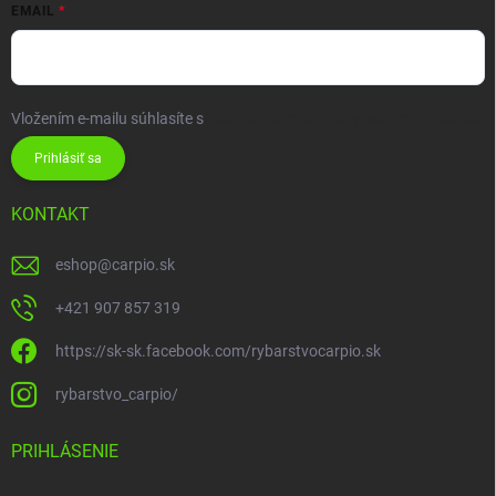
EMAIL
Vložením e-mailu súhlasíte s
podmienkami ochrany osobných údajov
Prihlásiť sa
KONTAKT
eshop
@
carpio.sk
+421 907 857 319
https://sk-sk.facebook.com/rybarstvocarpio.sk
rybarstvo_carpio/
PRIHLÁSENIE