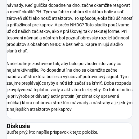
návnady. Keď gulička dopadne na dno, začne okamžite reagovať
a meniť okolité PH. Tým sa ľahko nabúra štruktúra bolie a soľ
zároveň slúži ako nosič atraktorov. To spôsobuje okažitú účinnosť
a príťažlivosť pre kaprov. A prečo NHDC? Toto sladilo používame
už od našich začiatkov, ako v práškovej, tak v tekutej forme. Pri
tesovaní návnad a nástrah bol poznať obrovský rozdiel účinnosti
produktov s obsahom NHDC a bez neho. Kapre milujú sladko
slanú chuť.
Naše boilie je zostavené tak, aby bolo po vhodení do vody čo
najatraktívnejšie. Po dopadnutí na dno sa okamžite začne
nabúravať štruktúra boilies a vylučovať potravinový signál. Tým
zaujme preplávajúce ryby a núti ich začať sa kŕmiť. Doba rozpadu
je ovplyvnená teplotou vody a aktivitou bielej ryby. Do tohto boilies
je pri výrobe pridávaný activ proteín (enzimaticky upravená
múčka) ktorá nabúrava štruktúru návnady a nástrahy a je jedným
z najlepších atraktorov pre kaprov.
Diskusia
Buďte prvý, kto napíše príspevok k tejto položke.