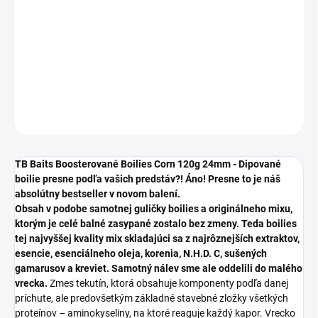
cena:
−
+
Pridať do košíka
DETAILNÉ INFORMÁCIE
OPÝTAŤ SA
STRÁŽIŤ
TB Baits Boosterované Boilies Corn 120g 24mm - Dipované
boilie presne podľa vašich predstáv?! Áno! Presne to je náš
absolútny bestseller v novom balení.
Obsah v podobe samotnej guličky boilies a originálneho mixu,
ktorým je celé balné zasypané zostalo bez zmeny. Teda boilies
tej najvyššej kvality mix skladajúci sa z najrôznejších extraktov,
esencie, esenciálneho oleja, korenia, N.H.D. C, sušených
gamarusov a kreviet. Samotný nálev sme ale oddelili do malého
vrecka.
Zmes tekutín, ktorá obsahuje komponenty podľa danej
príchute, ale predovšetkým základné stavebné zložky všetkých
proteínov – aminokyseliny, na ktoré reaguje každý kapor. Vrecko