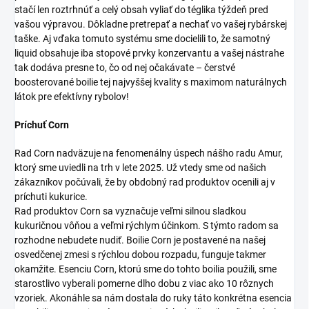
stačí len roztrhnúť a celý obsah vyliať do téglika týždeň pred
vašou výpravou. Dôkladne pretrepať a nechať vo vašej rybárskej
taške. Aj vďaka tomuto systému sme docielili to, že samotný
liquid obsahuje iba stopové prvky konzervantu a vašej nástrahe
tak dodáva presne to, čo od nej očakávate – čerstvé
boosterované boilie tej najvyššej kvality s maximom naturálnych
látok pre efektívny rybolov!
Príchuť Corn
Rad Corn nadväzuje na fenomenálny úspech nášho radu Amur,
ktorý sme uviedli na trh v lete 2025. Už vtedy sme od našich
zákazníkov počúvali, že by obdobný rad produktov ocenili aj v
príchuti kukurice.
Rad produktov Corn sa vyznačuje veľmi silnou sladkou
kukuričnou vôňou a veľmi rýchlym účinkom. S týmto radom sa
rozhodne nebudete nudiť. Boilie Corn je postavené na našej
osvedčenej zmesi s rýchlou dobou rozpadu, funguje takmer
okamžite. Esenciu Corn, ktorú sme do tohto boilia použili, sme
starostlivo vyberali pomerne dlho dobu z viac ako 10 rôznych
vzoriek. Akonáhle sa nám dostala do ruky táto konkrétna esencia