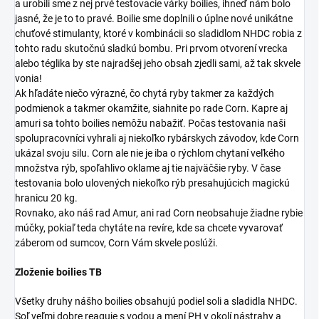
a urobili sme z nej prvé testovacie várky boilies, ihneď nám bolo
jasné, že je to to pravé. Boilie sme doplnili o úplne nové unikátne
chuťové stimulanty, ktoré v kombinácii so sladidlom NHDC robia z
tohto radu skutočnú sladkú bombu. Pri prvom otvorení vrecka
alebo téglika by ste najradšej jeho obsah zjedli sami, až tak skvele
vonia!
Ak hľadáte niečo výrazné, čo chytá ryby takmer za každých
podmienok a takmer okamžite, siahnite po rade Corn. Kapre aj
amuri sa tohto boilies nemôžu nabažiť. Počas testovania naši
spolupracovníci vyhrali aj niekoľko rybárskych závodov, kde Corn
ukázal svoju silu. Corn ale nie je iba o rýchlom chytaní veľkého
množstva rýb, spoľahlivo oklame aj tie najväčšie ryby. V čase
testovania bolo ulovených niekoľko rýb presahujúcich magickú
hranicu 20 kg.
Rovnako, ako náš rad Amur, ani rad Corn neobsahuje žiadne rybie
múčky, pokiaľ teda chytáte na revíre, kde sa chcete vyvarovať
záberom od sumcov, Corn Vám skvele poslúži.
Zloženie boilies TB
Všetky druhy nášho boilies obsahujú podiel soli a sladidla NHDC.
Soľ veľmi dobre reaguje s vodou a mení PH v okolí nástrahy a