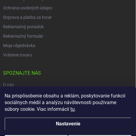
Ochrana osobných údajov
Doprava a platba za tovar
Reklamačný poriadok
Reklamačný formulár
Moja objednávka
Vrátenie tovaru
SPOZNAJTE NÁS
O nás
Na prispôsobenie obsahu a reklám, poskytovanie funkcií
Naša predajňa
sociálnych médií a analýzu návštevnosti používame
Kontakty
súbory cookie. Viac informácií
tu
.
Nastavenie