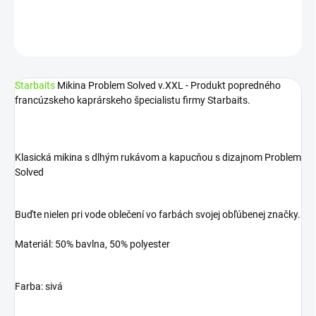
DETAILNÉ INFORMÁCIE
OPÝTAŤ SA
STRÁŽIŤ
Starbaits
Mikina Problem Solved v.XXL - Produkt popredného
francúzskeho kaprárskeho špecialistu firmy Starbaits.
Klasická mikina s dlhým rukávom a kapucňou s dizajnom Problem
Solved
Buďte nielen pri vode oblečení vo farbách svojej obľúbenej značky.
Materiál: 50% bavlna, 50% polyester
Farba: sivá