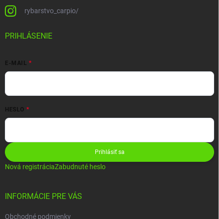
rybarstvo_carpio/
PRIHLÁSENIE
E-MAIL
HESLO
Prihlásiť sa
Nová registrácia
Zabudnuté heslo
INFORMÁCIE PRE VÁS
Obchodné podmienky