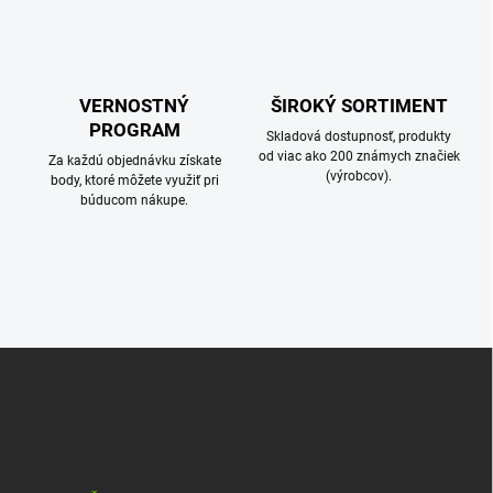
VERNOSTNÝ
ŠIROKÝ SORTIMENT
PROGRAM
Skladová dostupnosť, produkty
od viac ako 200 známych značiek
Za každú objednávku získate
(výrobcov).
body, ktoré môžete využiť pri
búducom nákupe.
Z
á
p
ä
t
i