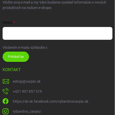
Vložte svoj e-mail a my Vám budeme zasielať informácie o nových
produktoch na našom e-shope.
EMAIL
Vložením e-mailu súhlasíte s
podmienkami ochrany osobných údajov
Prihlásiť sa
KONTAKT
eshop
@
carpio.sk
+421 907 857 319
https://sk-sk.facebook.com/rybarstvocarpio.sk
rybarstvo_carpio/