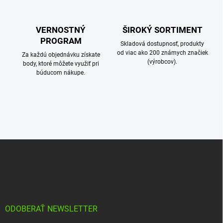
VERNOSTNÝ
ŠIROKÝ SORTIMENT
PROGRAM
Skladová dostupnosť, produkty
od viac ako 200 známych značiek
Za každú objednávku získate
(výrobcov).
body, ktoré môžete využiť pri
búducom nákupe.
Z
á
p
ä
t
i
e
ODOBERAŤ NEWSLETTER