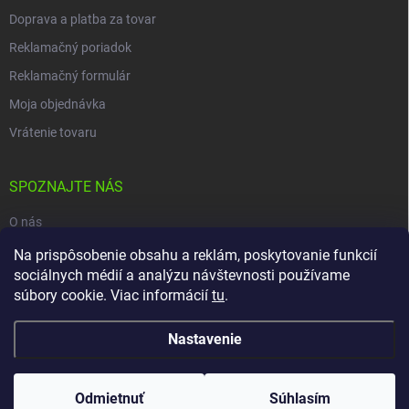
Doprava a platba za tovar
Reklamačný poriadok
Reklamačný formulár
Moja objednávka
Vrátenie tovaru
SPOZNAJTE NÁS
O nás
Naša predajňa
Na prispôsobenie obsahu a reklám, poskytovanie funkcií
sociálnych médií a analýzu návštevnosti používame
Kontakty
súbory cookie. Viac informácií
tu
.
Nastavenie
Copyright 2026
carpio.sk
. Všetky práva vyhradené.
Upraviť nastavenie
cookies
Odmietnuť
Súhlasím