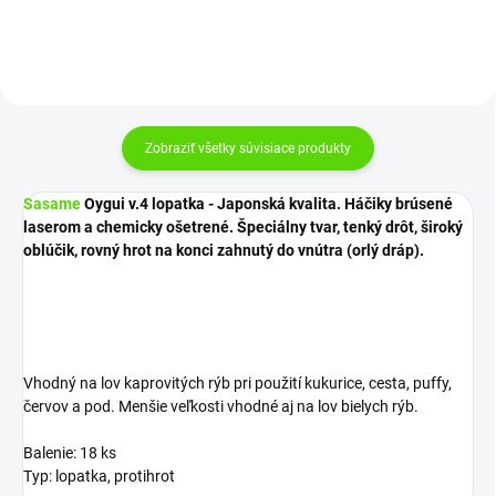
Zobraziť všetky súvisiace produkty
Sasame
Oygui v.4 lopatka - Japonská kvalita. Háčiky brúsené
laserom a chemicky ošetrené. Špeciálny tvar, tenký drôt, široký
oblúčik, rovný hrot na konci zahnutý do vnútra (orlý dráp).
Vhodný na lov kaprovitých rýb pri použití kukurice, cesta, puffy,
červov a pod. Menšie veľkosti vhodné aj na lov bielych rýb.
Balenie: 18 ks
Typ: lopatka, protihrot