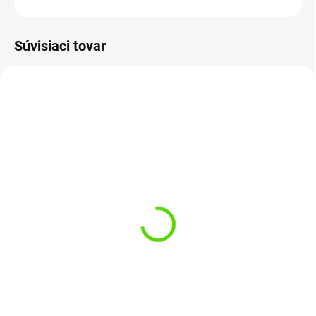
Súvisiaci tovar
TIP
SKLADOM
(>5 KS)
SKLADOM
(>5 KS)
Ridge Monkey Háčik
Delphin krmítko TRECTA
Ape-X Beaked Point Bulk
40g
Pack vel.4 25ks
€1,85
€12,49
Do košíka
Do košíka