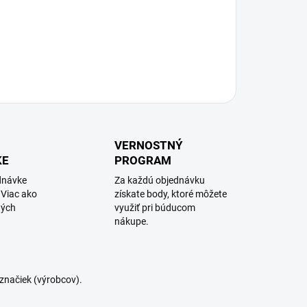
VERNOSTNÝ
KE
PROGRAM
dnávke
Za každú objednávku
 Viac ako
získate body, ktoré môžete
ných
využiť pri búducom
nákupe.
značiek (výrobcov).