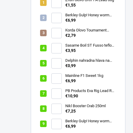
€1,55
Berkley Gulp! Honey worm
4,5cm Chartreuse
€6,99
Korda Olovo Tournament
Casting Swivel 3.75oz 105gr
€2,79
Sasame Boil ST Fusso teflon
v.4 ocko
€3,95
Delphin nahradna hlava na
swiger
€0,99
Mainline F1 Sweet 1kg
€6,99
PB Products Eva Rig Lead Rod
Wrap
€10,90
Nikl Booster Crab 250ml
€7,25
Berkley Gulp! Honey worm
4,5cm Bubblegum
€6,99