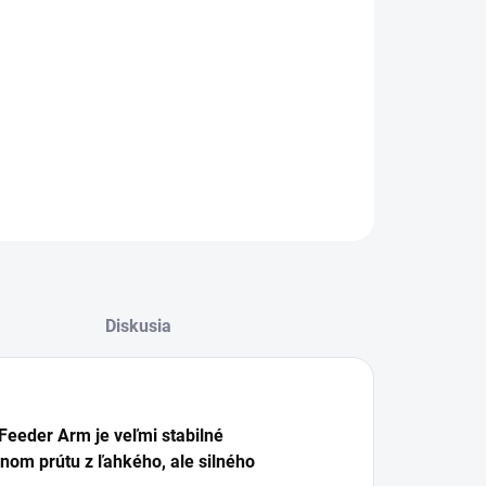
−
+
Pridať do košíka
alógové číslo: P0110061
ILNÉ INFORMÁCIE
OPÝTAŤ SA
STRÁŽIŤ
Diskusia
eeder Arm je veľmi stabilné
nom prútu z ľahkého, ale silného