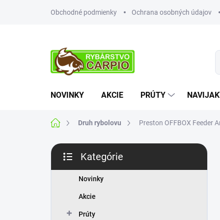
Prejsť
Obchodné podmienky
Ochrana osobných údajov
na
obsah
NOVINKY
AKCIE
PRÚTY
NAVIJAK
Domov
Druh rybolovu
Preston OFFBOX Feeder A
B
Kategórie
o
Preskočiť
č
kategórie
n
Novinky
ý
Akcie
p
a
Prúty