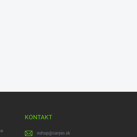
KONTAKT
na
eshop
@
carpio.sk