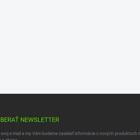
BERAŤ NEWSLETTER
 svoj e-mail a my Vám budeme zasielať informácie o nových produktoch 