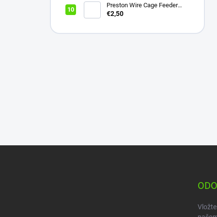
Preston Wire Cage Feeder
Small 20g
€2,50
Z
á
p
ä
ODO
t
i
Vložte
e