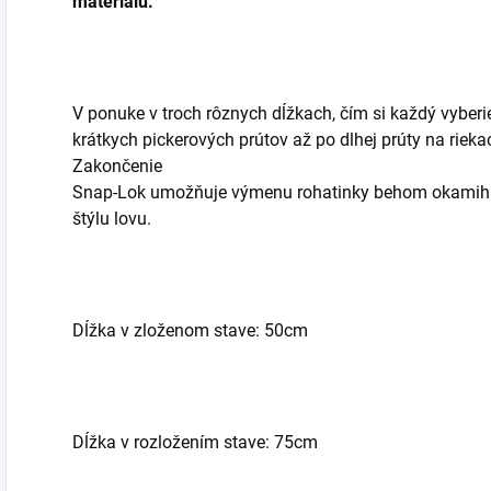
materiálu.
V ponuke v troch rôznych dĺžkach, čím si každý vyberie 
krátkych pickerových prútov až po dlhej prúty na riekach
Zakončenie
Snap-Lok umožňuje výmenu rohatinky behom okamihu
štýlu lovu.
Dĺžka v zloženom stave: 50cm
Dĺžka v rozložením stave: 75cm