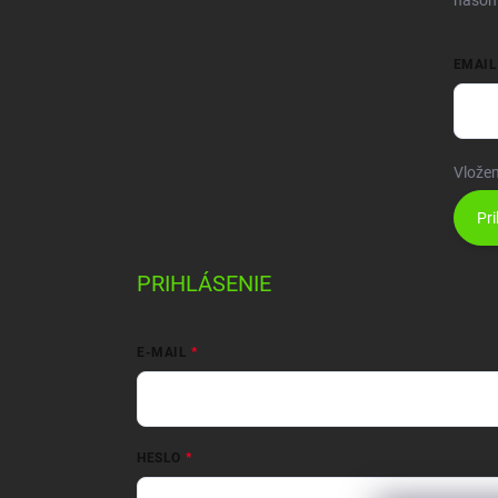
našom
EMAIL
Vložen
Pri
PRIHLÁSENIE
E-MAIL
HESLO