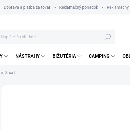
Doprava a platba za tovar
Reklamačný poriadok
Reklamačný 
Hľadať
Y
NÁSTRAHY
BIŽUTÉRIA
CAMPING
OB
rm Short
Neohodnotené
Podrobnosti hodnotenia
ZNAČKA
€3
Jedn
SK
cena