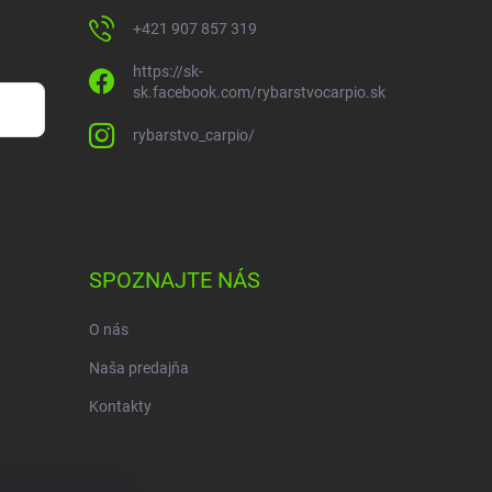
+421 907 857 319
https://sk-
sk.facebook.com/rybarstvocarpio.sk
rybarstvo_carpio/
SPOZNAJTE NÁS
O nás
Naša predajňa
Kontakty