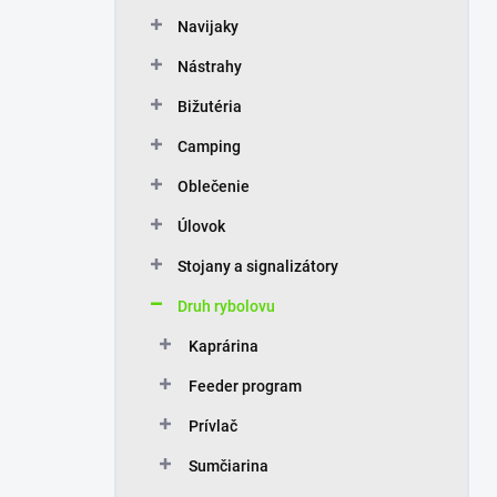
n
Navijaky
e
l
Nástrahy
Bižutéria
Camping
Oblečenie
Úlovok
Stojany a signalizátory
Druh rybolovu
Kaprárina
Feeder program
Prívlač
Sumčiarina