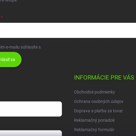
 e-shope.
ím e-mailu súhlasíte s
podmienkami ochrany osobných údajov
hlásiť sa
INFORMÁCIE PRE VÁS
Obchodné podmienky
Ochrana osobných údajov
Doprava a platba za tovar
Reklamačný poriadok
Reklamačný formulár