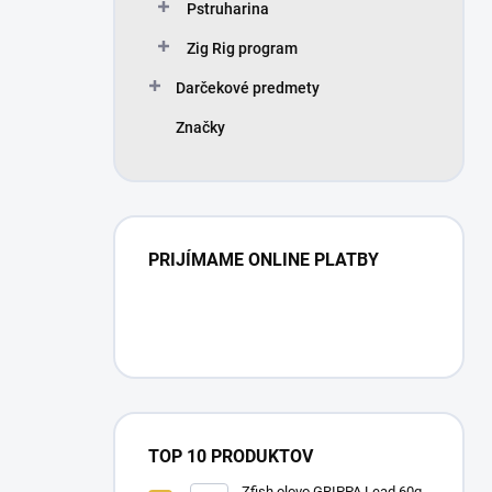
Pstruharina
Zig Rig program
Darčekové predmety
Značky
PRIJÍMAME ONLINE PLATBY
TOP 10 PRODUKTOV
Zfish olovo GRIPPA Lead 60g