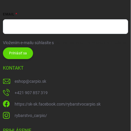
EMAIL
Vložením e-mailu súhlasíte s
podmienkami ochrany osobných údajov
Prihlásiť sa
KONTAKT
eshop
@
carpio.sk
+421 907 857 319
https://sk-sk.facebook.com/rybarstvocarpio.sk
rybarstvo_carpio/
PRIHLÁSENIE