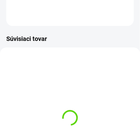
DETAILNÉ INFORMÁCIE
OPÝTAŤ SA
STRÁŽIŤ
Súvisiaci tovar
DOPRAVA ZDARMA
DOPRAVA ZDARMA
SKLADOM
(>5 KS)
SKLADOM
(1 KS)
Delphin udica
CorsaBLACK NERO 3,6m
Delphin Udica Vulkán
3lb 3-diely
390cm 65g
€69,95
€77,95