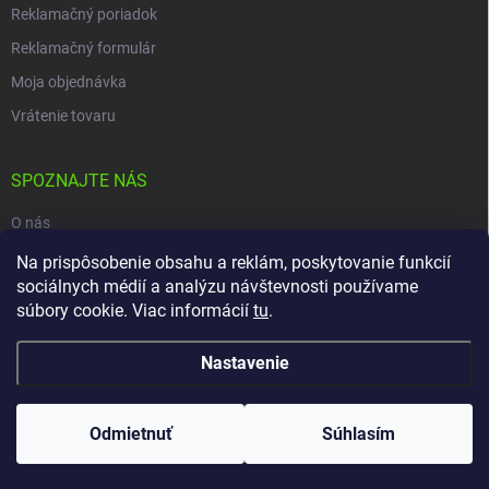
Reklamačný poriadok
Reklamačný formulár
Moja objednávka
Vrátenie tovaru
SPOZNAJTE NÁS
O nás
Naša predajňa
Na prispôsobenie obsahu a reklám, poskytovanie funkcií
sociálnych médií a analýzu návštevnosti používame
Kontakty
súbory cookie. Viac informácií
tu
.
Nastavenie
Copyright 2026
carpio.sk
. Všetky práva vyhradené.
Upraviť nastavenie
cookies
Odmietnuť
Súhlasím
Vytvoril Shoptet