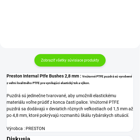
Do košíka
Do košíka
Zobraziť všetky súvisiace produkty
Preston Internal Ptfe Bushes 2,8 mm :
Vnútorné PTFE puzdrá sú vyrobené
z veľmi kvalitného PTFE pre vynikajúci elastický tok a výkon.
Puzdrá sú jedinečne tvarované, aby umožnili elastickému
materiálu voľne prúdiť z konca časti palice. Vnútorné PTFE
puzdrá sa dodávajú v deviatich rôznych veľkostiach od 1,5 mm až
po 4,8 mm, ktoré pokrývajú rozmanitú škálu rybárskych situácií.
Výrobca : PRESTON
Diskusia