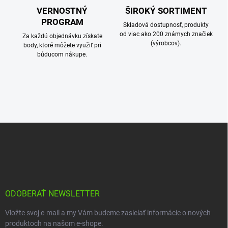
VERNOSTNÝ
ŠIROKÝ SORTIMENT
PROGRAM
Skladová dostupnosť, produkty
od viac ako 200 známych značiek
Za každú objednávku získate
(výrobcov).
body, ktoré môžete využiť pri
búducom nákupe.
Z
á
p
ä
t
i
e
ODOBERAŤ NEWSLETTER
Vložte svoj e-mail a my Vám budeme zasielať informácie o nových
produktoch na našom e-shope.