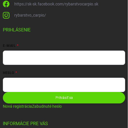
https://sk-sk.facebook.com/rybarstvocarpio.sk
rybarstvo_carpio/
PRIHLÁSENIE
E-MAIL
HESLO
Prihlásiť sa
Nová registrácia
Zabudnuté heslo
INFORMÁCIE PRE VÁS