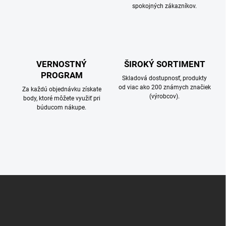
spokojných zákazníkov.
VERNOSTNÝ
ŠIROKÝ SORTIMENT
PROGRAM
Skladová dostupnosť, produkty
od viac ako 200 známych značiek
Za každú objednávku získate
(výrobcov).
body, ktoré môžete využiť pri
búducom nákupe.
Z
á
p
ä
t