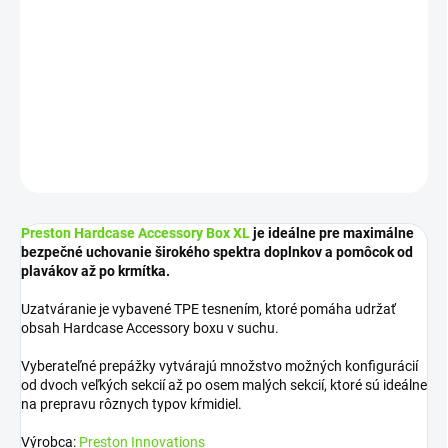
−
+
Pridať do košíka
Katalógové číslo: P0220113
DETAILNÉ INFORMÁCIE
OPÝTAŤ SA
STRÁŽIŤ
Preston Hardcase Accessory Box XL
je ideálne pre maximálne
bezpečné uchovanie širokého spektra doplnkov a pomôcok od
plavákov až po krmítka.
Uzatváranie je vybavené TPE tesnením, ktoré pomáha udržať
obsah Hardcase Accessory boxu v suchu.
Vyberateľné prepážky vytvárajú množstvo možných konfigurácií
od dvoch veľkých sekcií až po osem malých sekcií, ktoré sú ideálne
na prepravu rôznych typov kŕmidiel.
Výrobca:
Preston Innovations