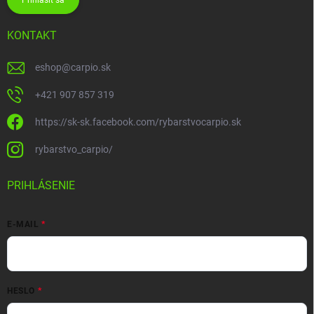
Prihlásiť sa
KONTAKT
eshop
@
carpio.sk
+421 907 857 319
https://sk-sk.facebook.com/rybarstvocarpio.sk
rybarstvo_carpio/
PRIHLÁSENIE
E-MAIL
HESLO