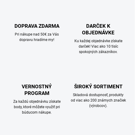
DOPRAVA ZDARMA
DARČEK K
OBJEDNÁVKE
Pri nákupe nad 50€ za Vás
dopravu hradíme my!
Ku každej objednávke získate
darček! Viac ako 10 tisíc
spokojných zákazníkov.
VERNOSTNÝ
ŠIROKÝ SORTIMENT
PROGRAM
Skladová dostupnosť, produkty
od viac ako 200 známych značiek
Za každú objednávku získate
(výrobcov).
body, ktoré môžete využiť pri
búducom nákupe.