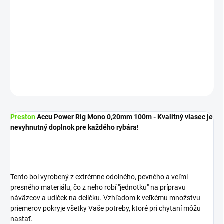
−
+
Pridať do košíka
Katalógové číslo: P0270031
DETAILNÉ INFORMÁCIE
OPÝTAŤ SA
STRÁŽIŤ
Preston
Accu Power Rig Mono 0,20mm 100m - Kvalitný vlasec je
nevyhnutný doplnok pre každého rybára!
Tento bol vyrobený z extrémne odolného, ​​pevného a veľmi
presného materiálu, čo z neho robí "jednotku" na prípravu
náväzcov a udiček na deličku. Vzhľadom k veľkému množstvu
priemerov pokryje všetky Vaše potreby, ktoré pri chytaní môžu
nastať.