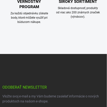
VERNOSTNÝ
ŠIROKÝ SORTIMENT
PROGRAM
Skladová dostupnosť, produkty
od viac ako 200 známych značiek
Za každú objednávku získate
(výrobcov).
body, ktoré môžete využiť pri
búducom nákupe.
Z
á
p
ä
t
i
e
ODOBERAŤ NEWSLETTER
Vložte svoj e-mail a my Vám budeme zasielať informácie o nových
produktoch na našom e-shope.