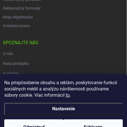
Reklamačný formulár
Moja objednávka
Vrátenie tovaru
SPOZNAJTE NÁS
O nás
Naša predajňa
Kontakty
Na prispôsobenie obsahu a reklám, poskytovanie funkcií
sociálnych médií a analýzu návštevnosti používame
súbory cookie. Viac informácií
tu
.
Copyright 2026
carpio.sk
. Všetky práva vyhradené.
Upraviť nastavenie
cookies
Nastavenie
Vytvoril Shoptet