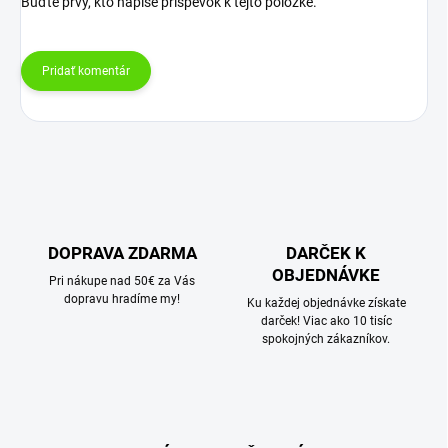
Buďte prvý, kto napíše príspevok k tejto položke.
Pridať komentár
DOPRAVA ZDARMA
DARČEK K
OBJEDNÁVKE
Pri nákupe nad 50€ za Vás
dopravu hradíme my!
Ku každej objednávke získate
darček! Viac ako 10 tisíc
spokojných zákazníkov.