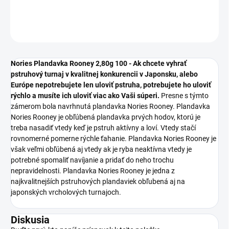
DETAILNÉ INFORMÁCIE
OPÝTAŤ SA
STRÁŽIŤ
Nories Plandavka Rooney 2,80g 100
-
Ak chcete vyhrať
pstruhový turnaj v kvalitnej konkurencii v Japonsku, alebo
Európe nepotrebujete len uloviť pstruha, potrebujete ho uloviť
rýchlo a musíte ich uloviť viac ako Vaši súperi.
Presne s týmto
zámerom bola navrhnutá plandavka Nories Rooney. Plandavka
Nories Rooney je obľúbená plandavka prvých hodov, ktorú je
treba nasadiť vtedy keď je pstruh aktívny a loví. Vtedy stačí
rovnomerné pomerne rýchle ťahanie. Plandavka Nories Rooney je
však veľmi obľúbená aj vtedy ak je ryba neaktívna vtedy je
potrebné spomaliť navíjanie a pridať do neho trochu
nepravidelnosti. Plandavka Nories Rooney je jedna z
najkvalitnejších pstruhových plandaviek obľubená aj na
japonských vrcholových turnajoch.
Diskusia