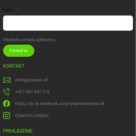
EMAIL
Vložením e-mailu súhlasíte s
podmienkami ochrany osobných údajov
Prihlásiť sa
KONTAKT
eshop
@
carpio.sk
+421 907 857 319
https://sk-sk.facebook.com/rybarstvocarpio.sk
rybarstvo_carpio/
PRIHLÁSENIE