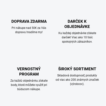
DOPRAVA ZDARMA
DARČEK K
OBJEDNÁVKE
Pri nákupe nad 50€ za Vás
dopravu hradíme my!
Ku každej objednávke získate
darček! Viac ako 10 tisíc
spokojných zákazníkov.
VERNOSTNÝ
ŠIROKÝ SORTIMENT
PROGRAM
Skladová dostupnosť, produkty
od viac ako 200 známych značiek
Za každú objednávku získate
(výrobcov).
body, ktoré môžete využiť pri
búducom nákupe.