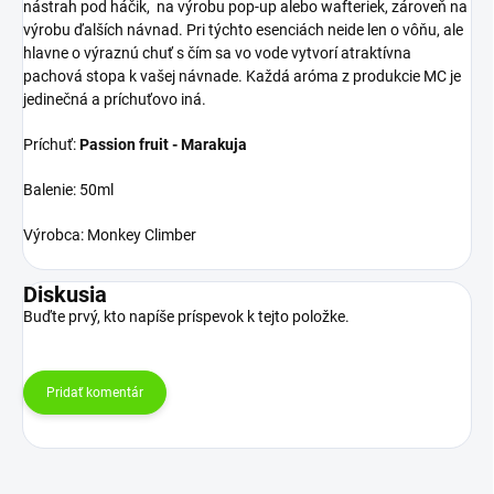
nástrah pod háčik, na výrobu pop-up alebo wafteriek, zároveň na
výrobu ďalších návnad. Pri týchto esenciách neide len o vôňu, ale
hlavne o výraznú chuť s čím sa vo vode vytvorí atraktívna
pachová stopa k vašej návnade. Každá aróma z produkcie MC je
jedinečná a príchuťovo iná.
Príchuť:
Passion fruit - Marakuja
Balenie: 50ml
Výrobca: Monkey Climber
Diskusia
Buďte prvý, kto napíše príspevok k tejto položke.
Pridať komentár