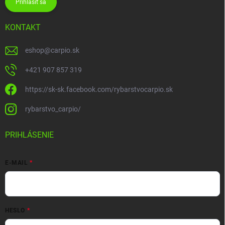
Prihlásiť sa
KONTAKT
eshop
@
carpio.sk
+421 907 857 319
https://sk-sk.facebook.com/rybarstvocarpio.sk
rybarstvo_carpio/
PRIHLÁSENIE
E-MAIL
HESLO