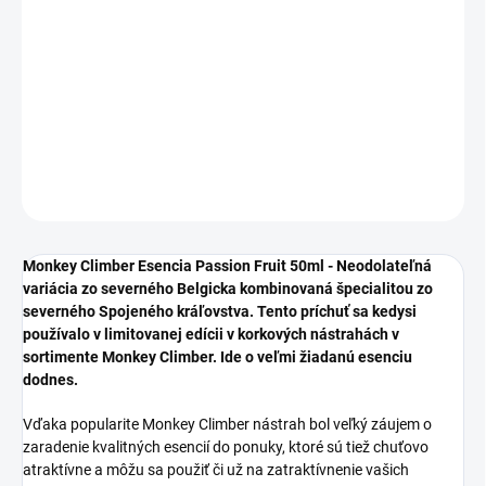
Monkey Climber Esencia Passion Fruit 50ml - Neodolateľná
variácia zo severného Belgicka kombinovaná špecialitou zo
severného Spojeného kráľovstva. Tento príchuť sa kedysi
používalo v limitovanej edícii v korkových nástrahách v sortimente
Monkey Climber. Ide o veľmi žiadanú esenciu dodnes.
DETAILNÉ INFORMÁCIE
OPÝTAŤ SA
STRÁŽIŤ
Monkey Climber Esencia Passion Fruit 50ml - Neodolateľná
variácia zo severného Belgicka kombinovaná špecialitou zo
severného Spojeného kráľovstva. Tento príchuť sa kedysi
používalo v limitovanej edícii v korkových nástrahách v
sortimente Monkey Climber. Ide o veľmi žiadanú esenciu
dodnes.
Vďaka popularite Monkey Climber nástrah bol veľký záujem o
zaradenie kvalitných esencií do ponuky, ktoré sú tiež chuťovo
atraktívne a môžu sa použiť či už na zatraktívnenie vašich