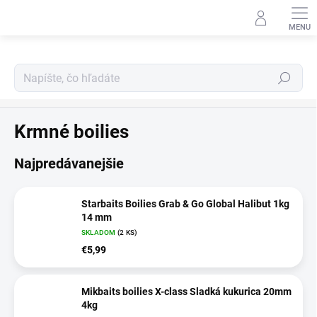
Prejsť
na
obsah
Hľadať
Boilies program
Krmné boilies
Najpredávanejšie
Starbaits Boilies Grab & Go Global Halibut 1kg
14 mm
SKLADOM
(2 KS)
€5,99
Mikbaits boilies X-class Sladká kukurica 20mm
4kg