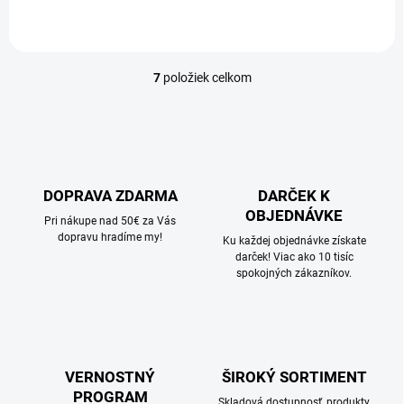
7
položiek celkom
O
v
l
á
d
a
c
DOPRAVA ZDARMA
DARČEK K
i
OBJEDNÁVKE
e
Pri nákupe nad 50€ za Vás
p
dopravu hradíme my!
Ku každej objednávke získate
r
darček! Viac ako 10 tisíc
v
spokojných zákazníkov.
k
y
v
ý
p
i
VERNOSTNÝ
ŠIROKÝ SORTIMENT
s
PROGRAM
Skladová dostupnosť, produkty