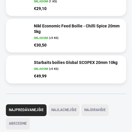
SKLADOM
(1 KS)
€29,10
Nikl Economic Feed Boilie - Chilli Spice 20mm
5kg
SKLADOM
(>5 KS)
€30,50
Starbaits boilies Global SCOPEX 20mm 10kg
SKLADOM
(>5 KS)
€49,99
R
a
NAJPREDÁVANEJŠIE
NAJLACNEJŠIE
NAJDRAHŠIE
d
e
ABECEDNE
n