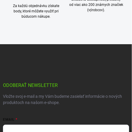
u
od viac ako 200 známych značiek
Za každú objednávku získate
(výrobcov).
body, ktoré môžete využiť pri
búducom nákupe.
Z
á
p
ä
t
i
e
ODOBERAŤ NEWSLETTER
Vložte svoj e-mail a my Vám budeme zasielať informácie o nových
produktoch na našom e-shope.
EMAIL