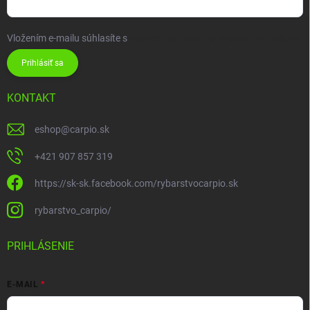
Vložením e-mailu súhlasíte s
podmienkami ochrany osobných údajov
Prihlásiť sa
KONTAKT
eshop
@
carpio.sk
+421 907 857 319
https://sk-sk.facebook.com/rybarstvocarpio.sk
rybarstvo_carpio/
PRIHLÁSENIE
E-MAIL