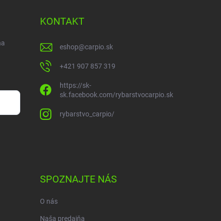
KONTAKT
na
eshop
@
carpio.sk
+421 907 857 319
https://sk-
sk.facebook.com/rybarstvocarpio.sk
rybarstvo_carpio/
SPOZNAJTE NÁS
O nás
Naša predajňa