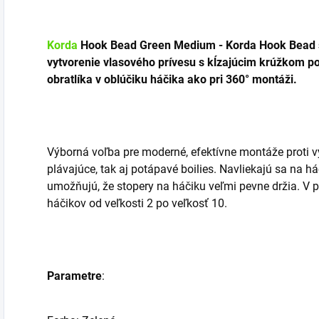
Korda
Hook Bead Green Medium - Korda Hook Bead s
vytvorenie vlasového prívesu s kĺzajúcim krúžkom po
obratlíka v oblúčiku háčika ako pri 360° montáži.
Výborná voľba pre moderné, efektívne montáže proti v
plávajúce, tak aj potápavé boilies.
Navliekajú sa na háč
umožňujú, že stopery na háčiku veľmi pevne držia.
V p
háčikov od veľkosti 2 po veľkosť 10.
Parametre
: