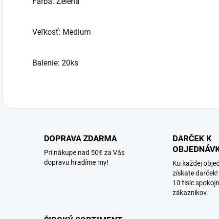
Farba: Zelená
Veľkosť: Medium
Balenie: 20ks
DOPRAVA ZDARMA
DARČEK K
OBJEDNÁV
Pri nákupe nad 50€ za Vás
dopravu hradíme my!
Ku každej obje
získate darček!
10 tisíc spokoj
zákazníkov.