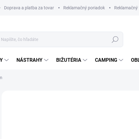
Doprava a platba za tovar
Reklamačný poriadok
Reklamačný 
Hľadať
Y
NÁSTRAHY
BIŽUTÉRIA
CAMPING
OB
m
Neohodnotené
Podrobnosti hodnotenia
ZNAČKA
€4
Jedn
SK
cena