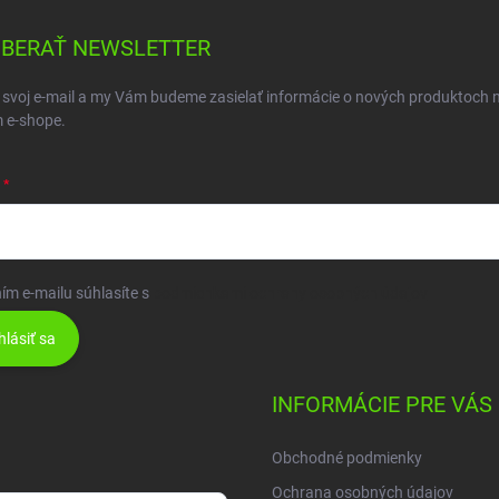
BERAŤ NEWSLETTER
 svoj e-mail a my Vám budeme zasielať informácie o nových produktoch 
 e-shope.
ím e-mailu súhlasíte s
podmienkami ochrany osobných údajov
hlásiť sa
INFORMÁCIE PRE VÁS
Obchodné podmienky
Ochrana osobných údajov