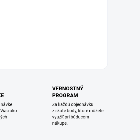
VERNOSTNÝ
KE
PROGRAM
dnávke
Za každú objednávku
 Viac ako
získate body, ktoré môžete
ných
využiť pri búducom
nákupe.