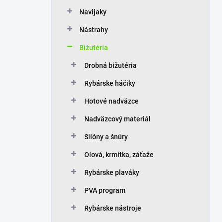
n
Navijaky
e
l
Nástrahy
Bižutéria
Drobná bižutéria
Rybárske háčiky
Hotové nadväzce
Nadväzcový materiál
Silóny a šnúry
Olová, krmítka, záťaže
Rybárske plaváky
PVA program
Rybárske nástroje