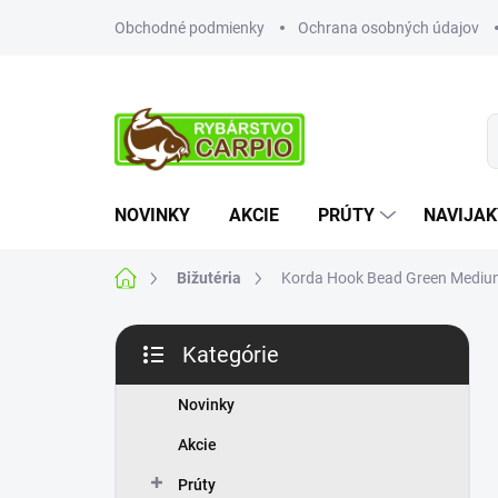
Prejsť
Obchodné podmienky
Ochrana osobných údajov
na
obsah
NOVINKY
AKCIE
PRÚTY
NAVIJAK
Domov
Bižutéria
Korda Hook Bead Green Mediu
B
Kategórie
o
Preskočiť
č
kategórie
n
Novinky
ý
Akcie
p
a
Prúty