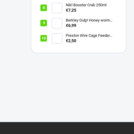
Nikl Booster Crab 250ml
€7,25
Berkley Gulp! Honey worm
4,5cm Bubblegum
€6,99
Preston Wire Cage Feeder
Small 20g
€2,50
Z
á