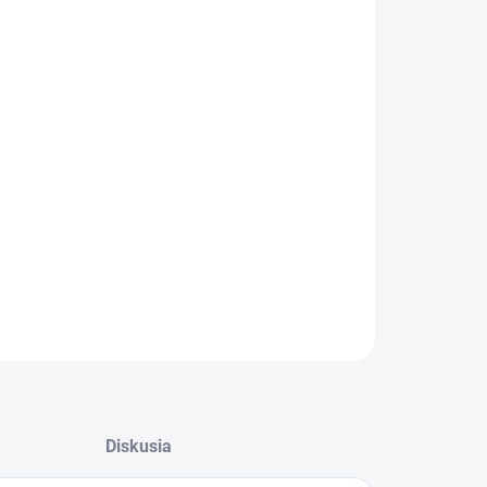
−
+
Pridať do košíka
alógové číslo: KHB
ILNÉ INFORMÁCIE
OPÝTAŤ SA
STRÁŽIŤ
Diskusia