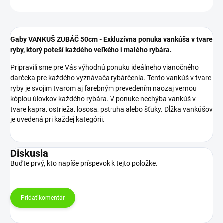
Gaby VANKUŠ ZUBÁČ 50cm - Exkluzívna ponuka vankúša v tvare
ryby, ktorý poteší každého veľkého i malého rybára.
Pripravili sme pre Vás výhodnú ponuku ideálneho vianočného
darčeka pre každého vyznávača rybárčenia. Tento vankúš v tvare
ryby je svojim tvarom aj farebným prevedením naozaj vernou
kópiou úlovkov každého rybára. V ponuke nechýba vankúš v
tvare kapra, ostrieža, lososa, pstruha alebo šťuky. Dĺžka vankúšov
je uvedená pri každej kategórii.
Diskusia
Buďte prvý, kto napíše príspevok k tejto položke.
Pridať komentár