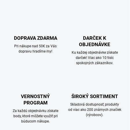
DOPRAVA ZDARMA
DARČEK K
OBJEDNÁVKE
Pri nákupe nad 50€ za Vás
dopravu hradíme my!
Ku každej objednávke získate
darček! Viac ako 10 tisíc
spokojných zákazníkov.
VERNOSTNÝ
ŠIROKÝ SORTIMENT
PROGRAM
Skladová dostupnosť, produkty
od viac ako 200 známych značiek
Za každú objednávku získate
(výrobcov).
body, ktoré môžete využiť pri
búducom nákupe.