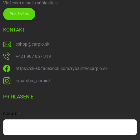
Vložením e-mailu súhlasíte s
podmienkami ochrany osobných údajov
Prihlásiť sa
KONTAKT
eshop
@
carpio.sk
+421 907 857 319
https://sk-sk.facebook.com/rybarstvocarpio.sk
rybarstvo_carpio/
PRIHLÁSENIE
E-MAIL