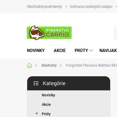
Prejsť
Obchodné podmienky
Ochrana osobných údajov
na
obsah
NOVINKY
AKCIE
PRÚTY
NAVIJAK
Domov
Nástrahy
Forgotten Flavours Wafters 
B
Kategórie
o
Preskočiť
č
kategórie
n
Novinky
ý
Akcie
p
a
Prúty