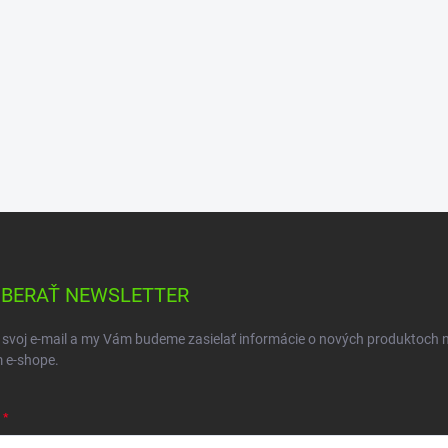
BERAŤ NEWSLETTER
 svoj e-mail a my Vám budeme zasielať informácie o nových produktoch 
 e-shope.