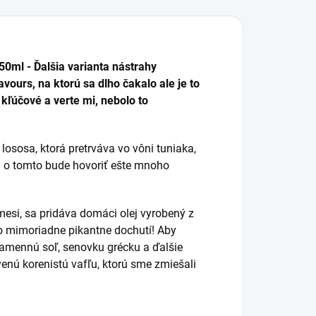
ml - Ďalšia varianta nástrahy
ours, na ktorú sa dlho čakalo ale je to
 kľúčové a verte mi, nebolo to
lososa, ktorá pretrváva vo vôni tuniaka,
a o tomto bude hovoriť ešte mnoho
mesi, sa pridáva domáci olej vyrobený z
ko mimoriadne pikantne dochutí! Aby
kamennú soľ, senovku grécku a ďalšie
rvenú korenistú vafľu, ktorú sme zmiešali