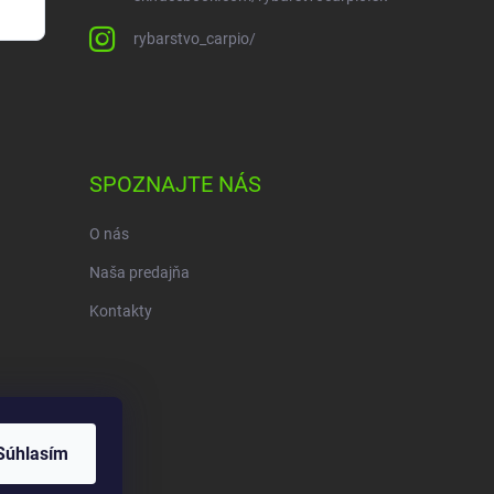
rybarstvo_carpio/
SPOZNAJTE NÁS
O nás
Naša predajňa
Kontakty
Súhlasím