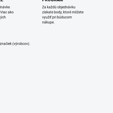
dnávke
Za každú objednávku
 Viac ako
získate body, ktoré môžete
ných
využiť pri búducom
nákupe.
značiek (výrobcov).