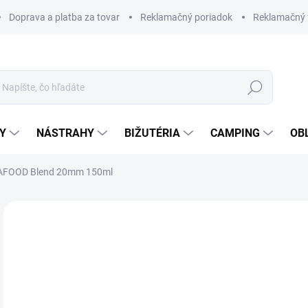
Doprava a platba za tovar
Reklamačný poriadok
Reklamačný 
Hľadať
Y
NÁSTRAHY
BIŽUTÉRIA
CAMPING
OB
SEAFOOD Blend 20mm 150ml
Neohodnotené
Podrobnosti hodnotenia
ZNAČKA
NOVINKA
TIP
€1
Jedn
SK