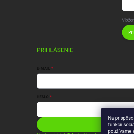
Vložen
Pri
PRIHLÁSENIE
E-MAIL
HESLO
Na prispôso
funkcií soci
Prihlásiť sa
používame s