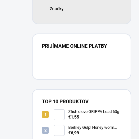
Značky
PRIJÍMAME ONLINE PLATBY
TOP 10 PRODUKTOV
Zfish olovo GRIPPA Lead 60g
€1,55
Berkley Gulp! Honey worm
4,5cm Chartreuse
€6,99