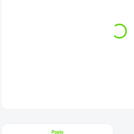
cena
Forg
- Ďa
znač
Sprá
vert
DETA
Popis