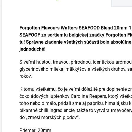
Forgotten Flavours Wafters SEAFOOD Blend 20mm 150
SEAFOOF zo sortiemtu belgickej značky Forgotten Flav
tu! Správne zladenie všetkých súčastí bolo absolútne
jednoduché!
S veľmi hustou, tmavou, prírodnou, identickou arómou 
glycerinového mlieka, mäkkýšov a všetkých druhov, s
rokov.
K tomu všetkému, čo je veľmi dôležité pre doplnenie z
čokoládových lupienkov Carolina Reapers, ktorý všet
toho nebolo málo, pridali sme aj papriku, himalájsku 
pikantné chilli ingrediencie, takže to vytvára tmavoče
do „zmesi morských plodov“.
Priemer: 20mm