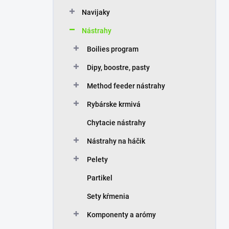
n
Navijaky
e
l
Nástrahy
Boilies program
Dipy, boostre, pasty
Method feeder nástrahy
Rybárske krmivá
Chytacie nástrahy
Nástrahy na háčik
Pelety
Partikel
Sety kŕmenia
Komponenty a arómy