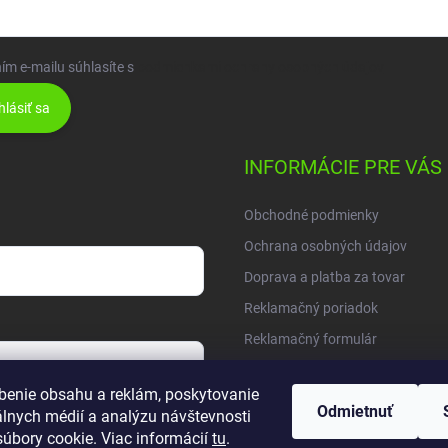
ím e-mailu súhlasíte s
podmienkami ochrany osobných údajov
hlásiť sa
INFORMÁCIE PRE VÁS
Obchodné podmienky
Ochrana osobných údajov
Doprava a platba za tovar
Reklamačný poriadok
Reklamačný formulár
Moja objednávka
benie obsahu a reklám, poskytovanie
Vrátenie tovaru
Odmietnuť
álnych médií a analýzu návštevnosti
úbory cookie. Viac informácií
tu
.