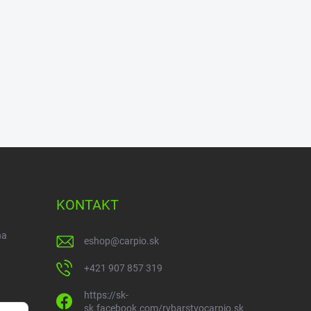
KONTAKT
na
eshop
@
carpio.sk
+421 907 857 319
https://sk-
sk.facebook.com/rybarstvocarpio.sk