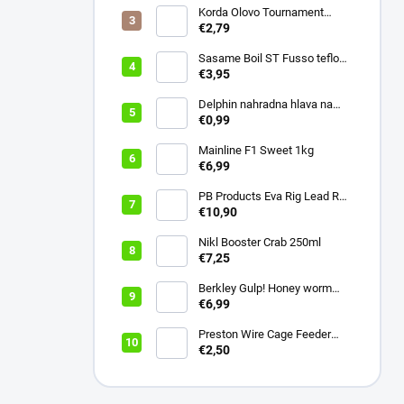
Korda Olovo Tournament
Casting Swivel 3.75oz 105gr
€2,79
Sasame Boil ST Fusso teflon
v.4 ocko
€3,95
Delphin nahradna hlava na
swiger
€0,99
Mainline F1 Sweet 1kg
€6,99
PB Products Eva Rig Lead Rod
Wrap
€10,90
Nikl Booster Crab 250ml
€7,25
Berkley Gulp! Honey worm
4,5cm Bubblegum
€6,99
Preston Wire Cage Feeder
Small 20g
€2,50