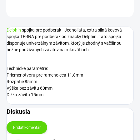
OPÝTAŤ SA
STRÁŽIŤ
Delphin
spojka pre podberak - Jednoliata, extra silná kovová
spojka TERNA pre podberák od značky Delphin. Táto spojka
disponuje univerzálnym závitom, ktorý je zhodný s väčšinou
bežne používaných závitov na rukovätiach.
Technické parametre:
Priemer otvoru pre rameno cca 11,8mm
Rozpätie 85mm
Výška bez závitu 60mm
Dĺžka závitu 15mm
Diskusia
Pridať komentár
V