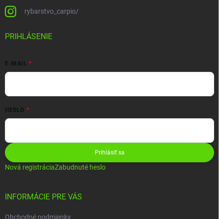
rybarstvo_carpio/
PRIHLÁSENIE
E-MAIL
HESLO
Prihlásiť sa
Nová registrácia
Zabudnuté heslo
INFORMÁCIE PRE VÁS
Obchodné podmienky