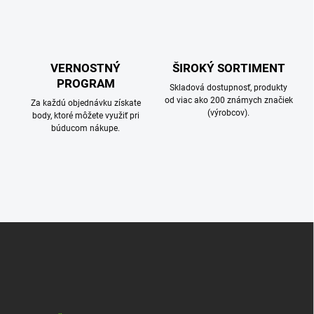
VERNOSTNÝ
ŠIROKÝ SORTIMENT
PROGRAM
Skladová dostupnosť, produkty
od viac ako 200 známych značiek
Za každú objednávku získate
(výrobcov).
body, ktoré môžete využiť pri
búducom nákupe.
Z
á
p
ä
t
i