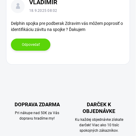
VLADIMÍR
ý
p
18.9.2025 08:02
i
s
Delphin spojka pre podberak Zdravim vás môžem poprosiť o
identifikáciu závitu na spojke ? Ďakujem
d
i
s
Odpovedať
k
u
s
i
í
DOPRAVA ZDARMA
DARČEK K
OBJEDNÁVKE
Pri nákupe nad 50€ za Vás
dopravu hradíme my!
Ku každej objednávke získate
darček! Viac ako 10 tisíc
spokojných zákazníkov.