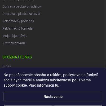
Ochrana osobných údajov
Doprava a platba za tovar
Reklamačný poriadok
Reklamačný formulár
Moja objednávka
Vrátenie tovaru
SPOZNAJTE NÁS
O nás
Na prispôsobenie obsahu a reklám, poskytovanie funkcií
Naša predajňa
sociálnych médií a analýzu návštevnosti používame
Kontakty
súbory cookie. Viac informácií
tu
.
Nastavenie