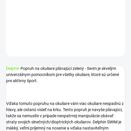
−
+
Pridať do košíka
Katalógové číslo: 920121701
DETAILNÉ INFORMÁCIE
OPÝTAŤ SA
STRÁŽIŤ
Delphin
Popruh na okuliare plávajúci zelený - Swim je skvelým
univerzálnym pomocníkom pre všetky okuliare, ktoré sú určené
pre aktívny šport.
Vďaka tomuto popruhu na okuliare vám viac okuliare nespadnú z
hlavy, ale ostanú visieť na krku. Tento popruh je navyše plávajúci,
takže sa nemusíte v prípade neopatrnej manipulácie obávať
straty svojich slnečných/dioptrických okuliarov. Delphin SWIM je
mäkký, veľmi príjemný na nosenie a vďaka nastaviteľným