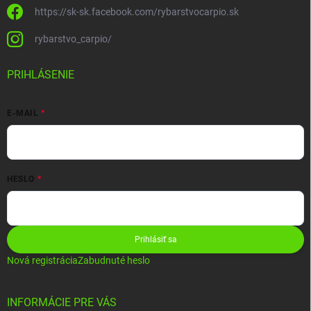
https://sk-sk.facebook.com/rybarstvocarpio.sk
rybarstvo_carpio/
PRIHLÁSENIE
E-MAIL
HESLO
Prihlásiť sa
Nová registrácia
Zabudnuté heslo
INFORMÁCIE PRE VÁS