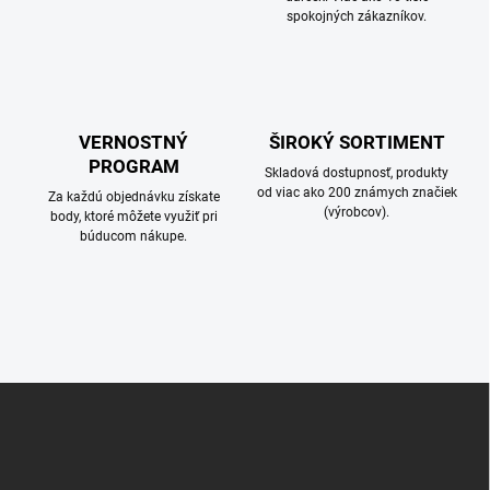
spokojných zákazníkov.
VERNOSTNÝ
ŠIROKÝ SORTIMENT
PROGRAM
Skladová dostupnosť, produkty
od viac ako 200 známych značiek
Za každú objednávku získate
(výrobcov).
body, ktoré môžete využiť pri
búducom nákupe.
Z
á
p
ä