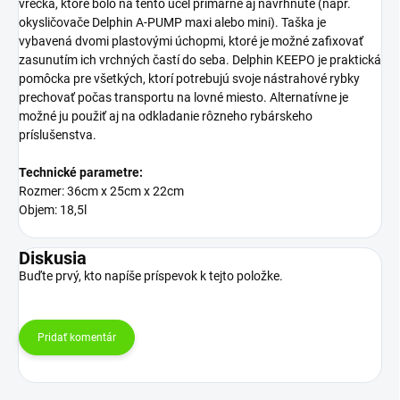
vrecka, ktoré bolo na tento účel primárne aj navrhnuté (napr.
okysličovače Delphin A-PUMP maxi alebo mini). Taška je
vybavená dvomi plastovými úchopmi, ktoré je možné zafixovať
zasunutím ich vrchných častí do seba. Delphin KEEPO je praktická
pomôcka pre všetkých, ktorí potrebujú svoje nástrahové rybky
prechovať počas transportu na lovné miesto. Alternatívne je
možné ju použiť aj na odkladanie rôzneho rybárskeho
príslušenstva.
Technické parametre:
Rozmer: 36cm x 25cm x 22cm
Objem: 18,5l
Diskusia
Buďte prvý, kto napíše príspevok k tejto položke.
Pridať komentár