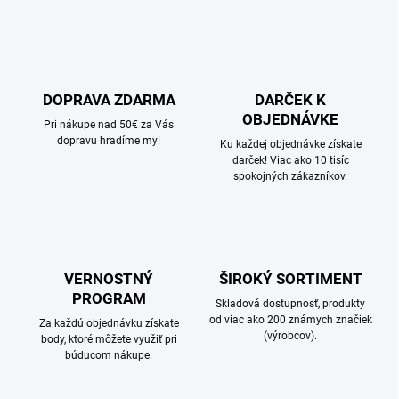
DOPRAVA ZDARMA
DARČEK K
OBJEDNÁVKE
Pri nákupe nad 50€ za Vás
dopravu hradíme my!
Ku každej objednávke získate
darček! Viac ako 10 tisíc
spokojných zákazníkov.
VERNOSTNÝ
ŠIROKÝ SORTIMENT
PROGRAM
Skladová dostupnosť, produkty
od viac ako 200 známych značiek
Za každú objednávku získate
(výrobcov).
body, ktoré môžete využiť pri
búducom nákupe.