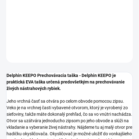
−
+
Pridať do košíka
Katalógové číslo: 101000707
DETAILNÉ INFORMÁCIE
OPÝTAŤ SA
STRÁŽIŤ
Delphin KEEPO Prechovávacia taška - Delphin KEEPO je
praktická EVA taška určená predovšetkým na prechovávanie
živých nástrahových rybiek.
Jeho vrchná časť sa otvára po celom obvode pomocou zipsu.
Veko je na vrchnej časti vybavené otvorom, ktorý je vyrobený zo
sieťoviny, takže máte dokonalý prehľad, čo sa vo vnútri nachádza.
Otvor sa uzátvára jednoducho zipsom po jeho obvode a slúži na
vkladanie a vyberanie živej nástrahy. Nájdeme tu aj malý otvor pre
hadičku okysličovača. Okysličovač je možné uložiť do vonkajšieho