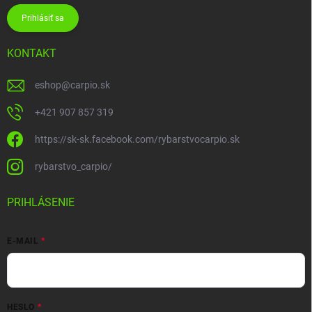
Prihlásiť sa
KONTAKT
eshop
@
carpio.sk
+421 907 857 319
https://sk-sk.facebook.com/rybarstvocarpio.sk
rybarstvo_carpio/
PRIHLÁSENIE
E-MAIL
HESLO