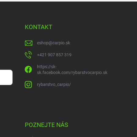
KONTAKT
eshop
@
carpio.sk
+421 907 857 319
https://sk-
sk.facebook.com/rybarstvocarpio.sk
rybarstvo_carpio/
POZNEJTE NÁS