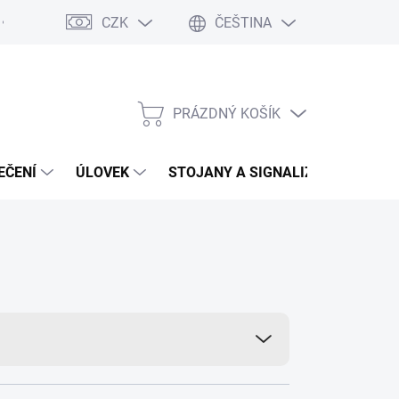
CZK
ČEŠTINA
Moja objednávka
Vrácení zboží
PRÁZDNÝ KOŠÍK
NÁKUPNÍ
KOŠÍK
EČENÍ
ÚLOVEK
STOJANY A SIGNALIZÁTORY