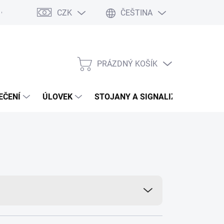
CZK
ČEŠTINA
Moja objednávka
Vrácení zboží
PRÁZDNÝ KOŠÍK
NÁKUPNÍ
KOŠÍK
EČENÍ
ÚLOVEK
STOJANY A SIGNALIZÁTORY