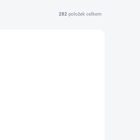
282
položek celkem
SKLADEM
(2 KS)
Nikl Rychlorozpustné kukuričné