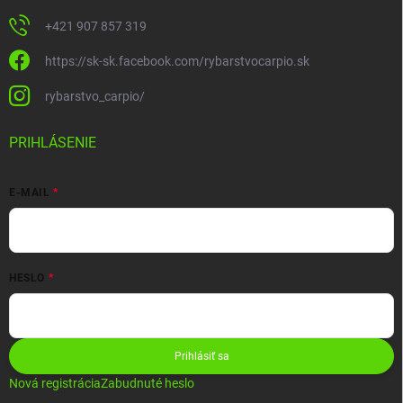
+421 907 857 319
https://sk-sk.facebook.com/rybarstvocarpio.sk
rybarstvo_carpio/
PRIHLÁSENIE
E-MAIL
HESLO
Prihlásiť sa
Nová registrácia
Zabudnuté heslo