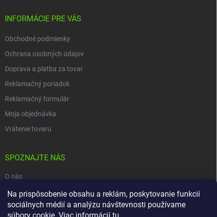
INFORMÁCIE PRE VÁS
Obchodné podmienky
Ochrana osobných údajov
Doprava a platba za tovar
Reklamačný poriadok
Reklamačný formulár
Moja objednávka
Vrátenie tovaru
SPOZNAJTE NÁS
O nás
Naša predajňa
Na prispôsobenie obsahu a reklám, poskytovanie funkcií
sociálnych médií a analýzu návštevnosti používame
Kontakty
súbory cookie. Viac informácií
tu
.