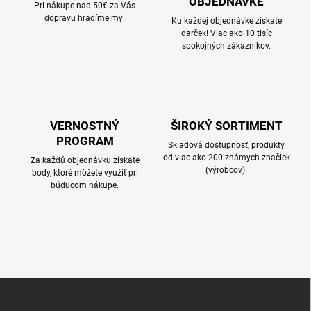
OBJEDNÁVKE
Pri nákupe nad 50€ za Vás
dopravu hradíme my!
Ku každej objednávke získate
darček! Viac ako 10 tisíc
spokojných zákazníkov.
VERNOSTNÝ
ŠIROKÝ SORTIMENT
PROGRAM
Skladová dostupnosť, produkty
od viac ako 200 známych značiek
Za každú objednávku získate
(výrobcov).
body, ktoré môžete využiť pri
búducom nákupe.
Z
á