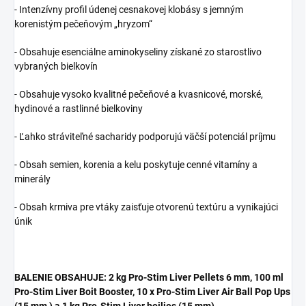
- Intenzívny profil údenej cesnakovej klobásy s jemným
korenistým pečeňovým „hryzom“
- Obsahuje esenciálne aminokyseliny získané zo starostlivo
vybraných bielkovín
- Obsahuje vysoko kvalitné pečeňové a kvasnicové, morské,
hydinové a rastlinné bielkoviny
- Ľahko stráviteľné sacharidy podporujú väčší potenciál príjmu
- Obsah semien, korenia a kelu poskytuje cenné vitamíny a
minerály
- Obsah krmiva pre vtáky zaisťuje otvorenú textúru a vynikajúci
únik
BALENIE OBSAHUJE: 2 kg Pro-Stim Liver Pellets 6 mm, 100 ml
Pro-Stim Liver Boit Booster, 10 x Pro-Stim Liver Air Ball Pop Ups
(15 mm ) a 1 kg Pro-Stim Liver boilies (15 mm).