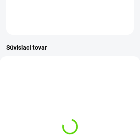
Katalógové číslo: 98038
DETAILNÉ INFORMÁCIE
OPÝTAŤ SA
STRÁŽIŤ
Súvisiaci tovar
NOVINKA
NOVINKA
TIP
TIP
SKLADOM
(>5 KS)
SKLADOM
(1 KS)
Forgotten Flavours Pop
Up Esterberry 15mm
Monkey Climber Esencia
100ml
Tiger Nuts D.S. 50ml