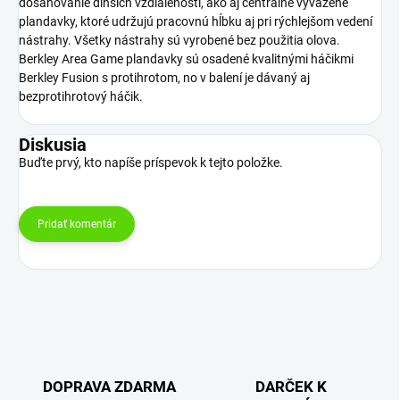
dosahovanie dlhších vzdialeností, ako aj centrálne vyvážené
plandavky, ktoré udržujú pracovnú hĺbku aj pri rýchlejšom vedení
nástrahy. Všetky nástrahy sú vyrobené bez použitia olova.
Berkley Area Game plandavky sú osadené kvalitnými háčikmi
Berkley Fusion s protihrotom, no v balení je dávaný aj
bezprotihrotový háčik.
Diskusia
Buďte prvý, kto napíše príspevok k tejto položke.
Pridať komentár
DOPRAVA ZDARMA
DARČEK K