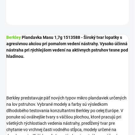
DETAILNÉ INFORMÁCIE
OPÝTAŤ SA
STRÁŽIŤ
Berkley
Plandavka Masu 1,7g 1513588 - Široký tvar lopatky s
agresívnou akciou pri pomalom vedení nástrahy. Vysoko účinná
nástraha pri rýchlejšom vedení na aktívnych pstruhov tesne pod
hladinou.
Berkley predstavuje päť nových typov mikro plandaviek určených
na lov pstruhov. Vybrané modely a farby sú výsledkom
dlhodobého testovania konzultantmi Berkley po celej Európe. V
ponuke sú oválnejšie tvary s väčšou plochou, ktoré pracujú pri
všetkých rýchlostiach vedenia nástrahy, predĺžený tvar pre
chytanie vo vrchnej časti vodného stĺpca, modely určené na