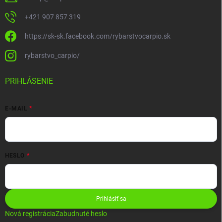
+421 907 857 319
https://sk-sk.facebook.com/rybarstvocarpio.sk
rybarstvo_carpio/
PRIHLÁSENIE
E-MAIL
HESLO
Prihlásiť sa
Nová registrácia
Zabudnuté heslo