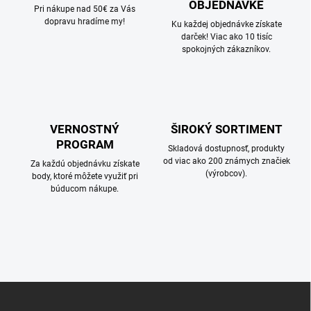
OBJEDNÁVKE
Pri nákupe nad 50€ za Vás
dopravu hradíme my!
Ku každej objednávke získate
darček! Viac ako 10 tisíc
spokojných zákazníkov.
VERNOSTNÝ
ŠIROKÝ SORTIMENT
PROGRAM
Skladová dostupnosť, produkty
od viac ako 200 známych značiek
Za každú objednávku získate
(výrobcov).
body, ktoré môžete využiť pri
búducom nákupe.
Z
á