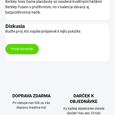
Berkley Area Game plandavky sú osadené kvalitnými háčikmi
Berkley Fusion s protihrotom, no v balení je dávaný aj
bezprotihrotový háčik.
Diskusia
Buďte prvý, kto napíše príspevok k tejto položke.
Pridať komentár
DOPRAVA ZDARMA
DARČEK K
OBJEDNÁVKE
Pri nákupe nad 50€ za Vás
dopravu hradíme my!
Ku každej objednávke získate
darček! Viac ako 10 tisíc