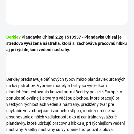
DETAILNÉ INFORMÁCIE
OPÝTAŤ SA
STRÁŽIŤ
Berkley
Plandavka Chisai 2,2g 1513537 - Plandavka Chisai je
stredovo vyvážená nástraha, ktorá si zachováva pracovnú hĺbku
aj pri rýchlejšom vedení nástrahy.
Berkley predstavuje päť nových typov mikro plandaviek určených
na lov pstruhov. Vybrané modely a farby sú výsledkom
dlhodobého testovania konzultantmi Berkley po celej Európe. V
ponuke sú oválnejšie tvary s väčšou plochou, ktoré pracujú pri
všetkých rýchlostiach vedenia nástrahy, predĺžený tvar pre
chytanie vo vrchnej časti vodného stĺpca, modely určené na
dosahovanie dlhších vzdialeností, ako aj centrálne vyvážené
plandavky, ktoré udržujú pracovnú hĺbku aj pri rýchlejšom vedení
nástrahy. Všetky nástrahy sú vyrobené bez použitia olova.