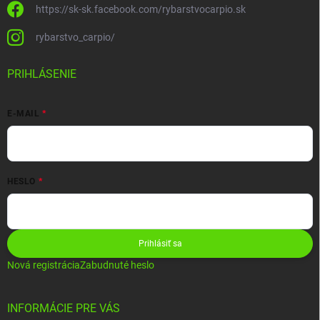
https://sk-sk.facebook.com/rybarstvocarpio.sk
rybarstvo_carpio/
PRIHLÁSENIE
E-MAIL
HESLO
Prihlásiť sa
Nová registrácia
Zabudnuté heslo
INFORMÁCIE PRE VÁS