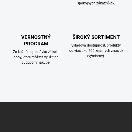
spokojných zákazníkov.
VERNOSTNÝ
ŠIROKÝ SORTIMENT
PROGRAM
Skladová dostupnosť, produkty
od viac ako 200 známych značiek
Za každú objednávku získate
(výrobcov).
body, ktoré môžete využiť pri
búducom nákupe.
Z
á
p
ä
t