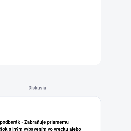
−
+
Pridať do košíka
alógové číslo: AQ410205
ILNÉ INFORMÁCIE
OPÝTAŤ SA
STRÁŽIŤ
Diskusia
 podberák - Zabraňuje priamemu
úšok s iným vybavením vo vrecku alebo