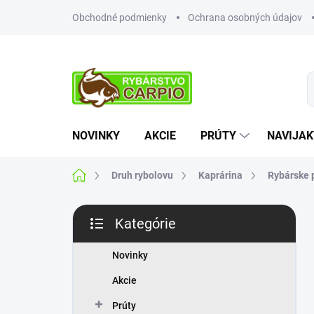
Prejsť
Obchodné podmienky
Ochrana osobných údajov
na
obsah
NOVINKY
AKCIE
PRÚTY
NAVIJAK
Domov
Druh rybolovu
Kaprárina
Rybárske 
B
Kategórie
o
Preskočiť
č
kategórie
n
Novinky
ý
Akcie
p
a
Prúty