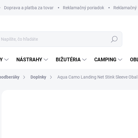
Doprava a platba za tovar
Reklamačný poriadok
Reklamačný 
Hľadať
Y
NÁSTRAHY
BIŽUTÉRIA
CAMPING
OB
podberáky
Doplnky
Aqua Camo Landing Net Stink Sleeve Oba
Neohodnotené
Podrobnosti hodnotenia
ZNAČKA
€1
Jedn
SK
cena