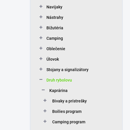
n
Navijaky
e
l
Nástrahy
Bižutéria
Camping
Oblečenie
Úlovok
Stojany a signalizátory
Druh rybolovu
Kaprárina
Bivaky a prístrešky
Boilies program
Camping program