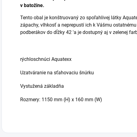
v batožine.
Tento obal je konštruovaný zo spoľahlivej látky Aquate
zápachy, vlhkosť a neprepustí ich k Vášmu ostatnému
podberákov do dĺžky 42 'a je dostupný aj v zelenej far
rýchloschnúci Aquatexx
Uzatváranie na sťahovaciu šnúrku
Vystužená základňa
Rozmery: 1150 mm (H) x 160 mm (W)