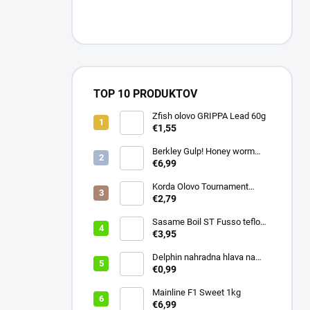
TOP 10 PRODUKTOV
Zfish olovo GRIPPA Lead 60g
€1,55
Berkley Gulp! Honey worm
4,5cm Chartreuse
€6,99
Korda Olovo Tournament
Casting Swivel 3.75oz 105gr
€2,79
Sasame Boil ST Fusso teflon
v.4 ocko
€3,95
Delphin nahradna hlava na
swiger
€0,99
Mainline F1 Sweet 1kg
€6,99