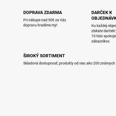
DOPRAVA ZDARMA
DARČEK K
OBJEDNÁV
Pri nákupe nad 50€ za Vás
dopravu hradíme my!
Ku každej obje
získate darček!
10 tisíc spokoj
zákazníkov.
ŠIROKÝ SORTIMENT
Skladová dostupnosť, produkty od viac ako 200 známych 