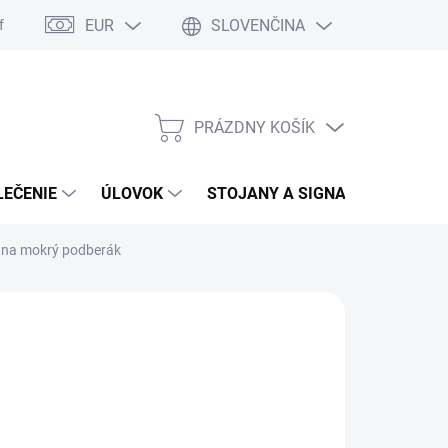
EUR
SLOVENČINA
formulár
Moja objednávka
Vrátenie tovaru
PRÁZDNY KOŠÍK
NÁKUPNÝ
KOŠÍK
LEČENIE
ÚLOVOK
STOJANY A SIGNALIZÁTORY
l na mokrý podberák
:
AQUA PRODUCTS
7,61
otková
LADOM
(2 KS)
: