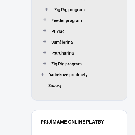
Zig Rig program
Feeder program
Prívlač
Sumčiarina
Pstruharina
Zig Rig program
Darčekové predmety
Značky
PRIJÍMAME ONLINE PLATBY