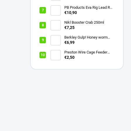
PB Products Eva Rig Lead Rod
Wrap
€10,90
Nikl Booster Crab 250ml
€7,25
Berkley Gulp! Honey worm
4,5cm Bubblegum
€6,99
Preston Wire Cage Feeder
Small 20g
€2,50