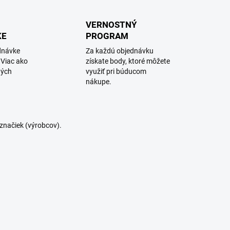
VERNOSTNÝ
KE
PROGRAM
dnávke
Za každú objednávku
 Viac ako
získate body, ktoré môžete
ných
využiť pri búducom
nákupe.
značiek (výrobcov).