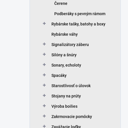
Čerene
Podberáky s pevným rámom
Rybárske tašky, batohy a boxy
Rybárske váhy
Signalizátory záberu
Silóny a šnúry
Sonary, echoloty
Spacáky
Starostlivosť o úlovok
Stojany na prúty
Výroba boilies
Zakrmovacie pomôcky
Zavážacie loďky